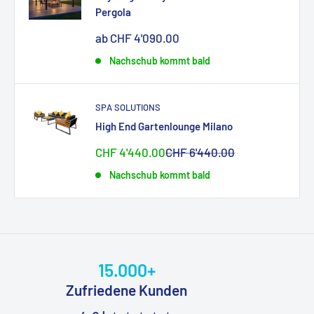
Pergola
Sonderpreis
ab CHF 4'090.00
Nachschub kommt bald
SPA SOLUTIONS
High End Gartenlounge Milano
Sonderpreis
Normalpreis
CHF 4'440.00
CHF 6'440.00
Nachschub kommt bald
15.000+
Zufriedene Kunden