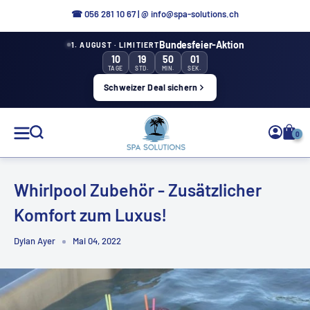
Direkt
☎ 056 281 10 67
|
@ info@spa-solutions.ch
zum
Bundesfeier-Aktion
1. AUGUST · LIMITIERT
Inhalt
10
19
50
01
TAGE
STD.
MIN.
SEK.
Schweizer Deal sichern
Spa
0
Solutions
Whirlpool Zubehör - Zusätzlicher
Komfort zum Luxus!
DE
Dylan Ayer
Mai 04, 2022