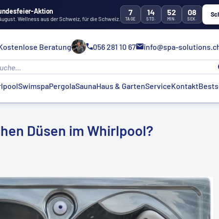
undesfeier-Aktion
7
14
52
07
Sc
 August. Wellness aus der Schweiz, für die Schweiz.
TAGE
STD.
MIN.
SEK.
Kostenlose Beratung
056 281 10 67
info@spa-solutions.c
lpool
Swimspa
Pergola
Sauna
Haus & Garten
Service
Kontakt
Bests
chen Düsen im Whirlpool?