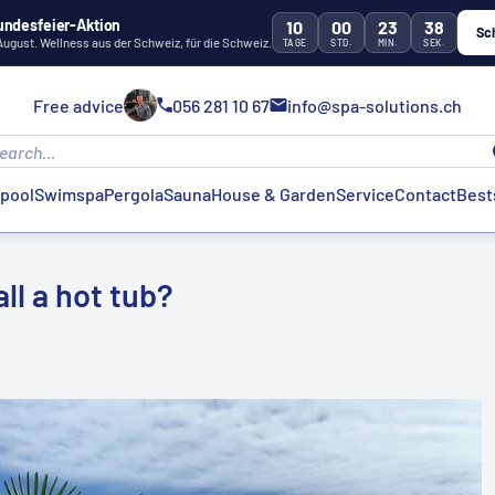
undesfeier-Aktion
10
00
23
37
Sc
 August. Wellness aus der Schweiz, für die Schweiz.
TAGE
STD.
MIN.
SEK.
Free advice
056 281 10 67
info@spa-solutions.ch
lpool
Swimspa
Pergola
Sauna
House & Garden
Service
Contact
Best
all a hot tub?