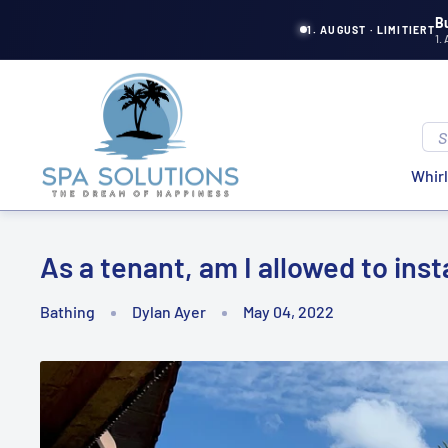
Directly
B
1. AUGUST · LIMITIERT
1.
to
the
Spa
content
Solutions
Whir
As a tenant, am I allowed to inst
Bathing
Dylan Ayer
May 04, 2022