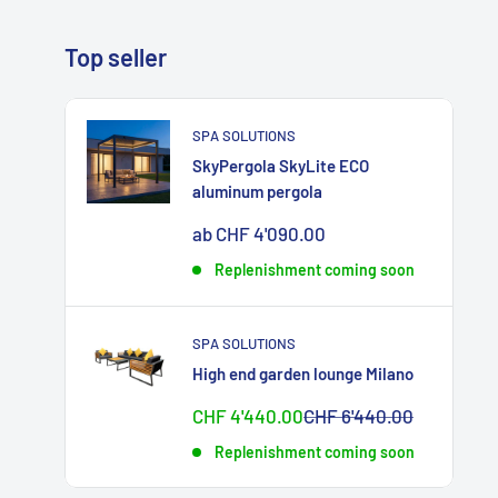
Top seller
SPA SOLUTIONS
SkyPergola SkyLite ECO
aluminum pergola
Sonderpreis
ab CHF 4'090.00
Replenishment coming soon
SPA SOLUTIONS
High end garden lounge Milano
Sonderpreis
Normalpreis
CHF 4'440.00
CHF 6'440.00
Replenishment coming soon