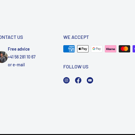
ONTACT US
WE ACCEPT
Free advice
+41 56 281 10 67
or
e-mail
FOLLOW US
Instagram
Facebook
YouTube