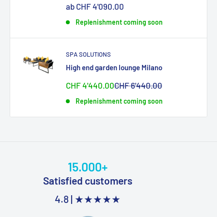
Sonderpreis
ab CHF 4'090.00
Replenishment coming soon
SPA SOLUTIONS
High end garden lounge Milano
Sonderpreis
Normalpreis
CHF 4'440.00
CHF 6'440.00
Replenishment coming soon
15.000+
Satisfied customers
4.8 |
★★★★★