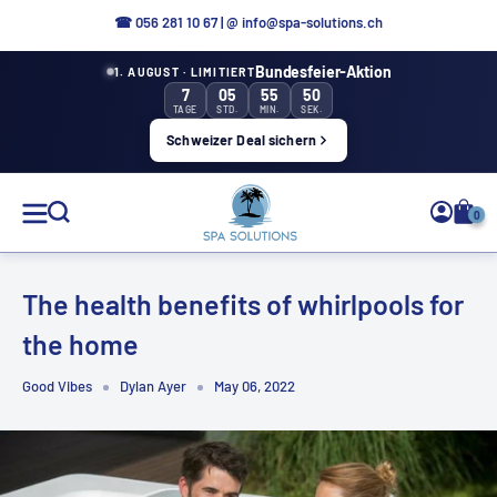
Directly
☎
056 281 10 67
|
@ info@spa-solutions.ch
to
Bundesfeier-Aktion
1. AUGUST · LIMITIERT
the
7
05
55
50
content
TAGE
STD.
MIN.
SEK.
Schweizer Deal sichern
Spa
0
Solutions
The health benefits of whirlpools for
the home
EN
Good Vibes
Dylan Ayer
May 06, 2022