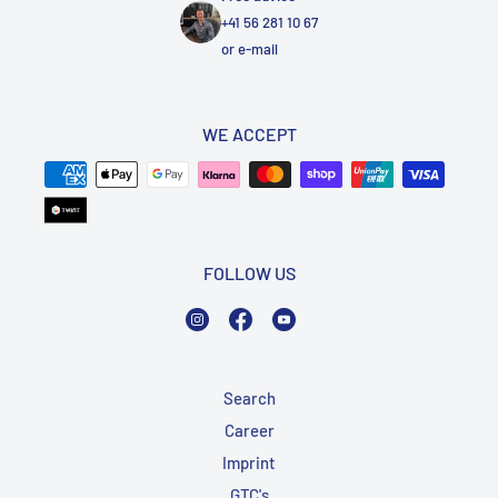
+41 56 281 10 67
or
e-mail
WE ACCEPT
FOLLOW US
Instagram
Facebook
YouTube
Search
Career
Imprint
GTC's