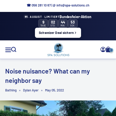
Directly
☎
056 281 10 67
|
@ info@spa-solutions.ch
to
Bundesfeier-Aktion
1. AUGUST · LIMITIERT
the
9
02
44
53
content
TAGE
STD.
MIN.
SEK.
Schweizer Deal sichern
Spa
0
Solutions
Noise nuisance? What can my
neighbor say
EN
Bathing
Dylan Ayer
May 05, 2022