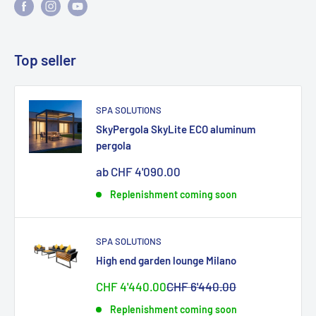
Top seller
SPA SOLUTIONS
SkyPergola SkyLite ECO aluminum
pergola
Sonderpreis
ab CHF 4'090.00
Replenishment coming soon
SPA SOLUTIONS
High end garden lounge Milano
Sonderpreis
Normalpreis
CHF 4'440.00
CHF 6'440.00
Replenishment coming soon