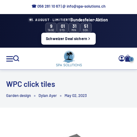
Directly
☎
056 281 10 67
|
@ info@spa-solutions.ch
to
Bundesfeier-Aktion
1. AUGUST · LIMITIERT
the
9
01
31
51
content
TAGE
STD.
MIN.
SEK.
Schweizer Deal sichern
Spa
0
Solutions
WPC click tiles
Garden design
Dylan Ayer
May 02, 2023
EN