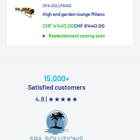
SPA SOLUTIONS
High end garden lounge Milano
Sonderpreis
Normalpreis
CHF 4'440.00
CHF 6'440.00
Replenishment coming soon
15.000+
Satisfied customers
4.8 |
★★★★★