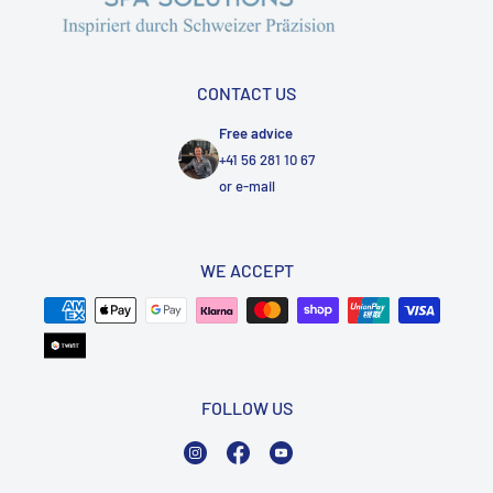
CONTACT US
Free advice
+41 56 281 10 67
or
e-mail
WE ACCEPT
FOLLOW US
Instagram
Facebook
YouTube