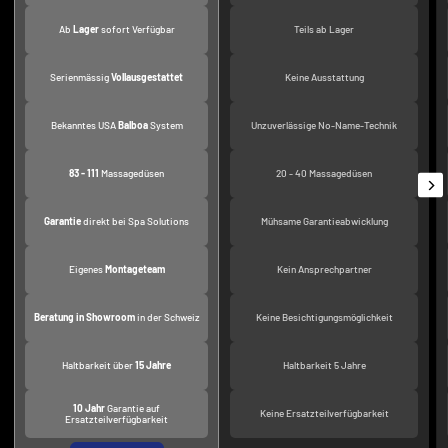
Ab
Lager
sofort Verfügbar
Teils ab Lager
Serienmässig
Vollausgestattet
Keine Ausstattung
Bekanntes USA
Balboa
System
Unzuverlässige No-Name-Technik
83 - 111
Massagedüsen
20 - 40 Massagedüsen
Garantie
direkt bei Spa Solutions
Mühsame Garantieabwicklung
Eigenes
Montageteam
Kein Ansprechpartner
Beratung in Showroom
in der Schweiz
Keine Besichtigungsmöglichkeit
Haltbarkeit über
15 Jahre
Haltbarkeit 5 Jahre
10 Jahr
Garantie auf
Keine Ersatzteilverfügbarkeit
Ersatzteilverfügbarkeit