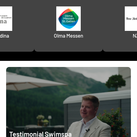
Messen
NZZ
NRJ E
Testimonial Swimspa