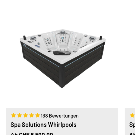
138 Bewertungen
Spa Solutions Whirlpools
S
Ab CHF 6,500.00
Ab