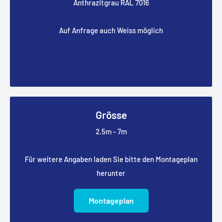
Anthrazitgrau RAL 7016
Lebensdauer der Rollos.
Glaswand 6m
Vielseitigkeit: Die Seitenrollos sind für verschiedene
Auf Anfrage auch Weiss möglich
Heizstrahler
Pergola-Größen und -Modelle geeignet und können
leicht angepasst werden.
Steigerung des Wohnkomforts: Mit den Seitenrollos
schaffen Sie eine gemütliche und geschützte
Umgebung, um Ihre Outdoor-Bereiche das ganze Jahr
über optimal zu nutzen.
Grösse
2.5m - 7m
Für weitere Angaben laden Sie bitte den Montageplan
herunter
Montageplan