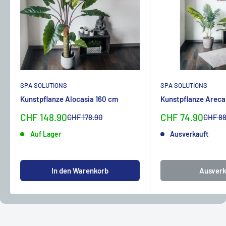
SPA SOLUTIONS
SPA SOLUTIONS
Kunstpflanze Alocasia 160 cm
Kunstpflanze Areca
Sonderpreis
Sonderpreis
CHF 148.90
CHF 74.90
Normalpreis
Normal
CHF 178.90
CHF 88
Auf Lager
Ausverkauft
In den Warenkorb
Ausverk