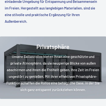
einladende Umgebung für Entspannung und Beisammensein
im Freien. Hergestellt aus langlebigen Materialien, sind sie
eine stilvolle und praktische Ergänzung für Ihren
Außenbereich.
Privatsphäre
Unsere Seitenrollos bieten Ihnen eine geschützte und
private Atmosphäre, da sie neugierige Blicke von außen
abschirmen und Ihnen die Freiheit geben, Ihre Zeit im Freien
ungestört zu genießen. Mit ihrer effektiven Privatsphäre-
Funktion schaffen die Rollos eine behagliche Oase, in der Sie
sich ganz entspannt zurückziehen können.