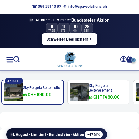
Direkt
☎ 056 281 10 67
|
@ info@spa-solutions.ch
zum
Bundesfeier-Aktion
1. AUGUST · LIMITIERT
Inhalt
9
11
10
26
TAGE
STD.
MIN.
SEK.
Schweizer Deal sichern
Spa
0
Solutions
AKTUELL
Sky Pergola
Sky Pergola Seitenrollo
Seitenelement
CHF 990.00
ab
CHF 1'490.00
ab
DE
−17.91%
1. August · Limitiert · Bundesfeier-Aktion