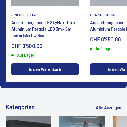
SPA SOLUTIONS
SPA SOLUTIONS
Ausstellungsmodell: SkyMax Ultra
Ausstellungsmodell
Aluminium Pergola LED 3m x 6m
Aluminium Pergola
motorisiert weiss
Sonderpreis
CHF 6'250.00
Sonderpreis
CHF 9'500.00
Auf Lager
Auf Lager
In den Warenkorb
In den Wa
Kategorien
Alle Anzeigen