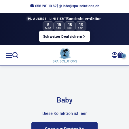
Direkt
☎ 056 281 10 67
|
@ info@spa-solutions.ch
zum
Bundesfeier-Aktion
1. AUGUST · LIMITIERT
Inhalt
9
19
18
13
TAGE
STD.
MIN.
SEK.
Schweizer Deal sichern
Spa
0
Solutions
DE
Baby
Diese Kollektion ist leer
Gehe zur Startseite