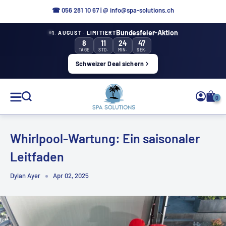
Direkt
☎ 056 281 10 67
|
@ info@spa-solutions.ch
zum
Bundesfeier-Aktion
1. AUGUST · LIMITIERT
Inhalt
8
11
24
46
TAGE
STD.
MIN.
SEK.
Schweizer Deal sichern
Spa
0
Solutions
Whirlpool-Wartung: Ein saisonaler
Leitfaden
DE
Dylan Ayer
Apr 02, 2025