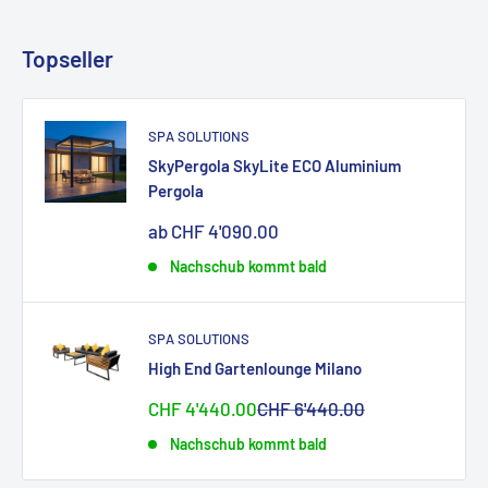
Topseller
SPA SOLUTIONS
SkyPergola SkyLite ECO Aluminium
Pergola
Sonderpreis
ab CHF 4'090.00
Nachschub kommt bald
SPA SOLUTIONS
High End Gartenlounge Milano
Sonderpreis
Normalpreis
CHF 4'440.00
CHF 6'440.00
Nachschub kommt bald