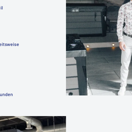
il
eitsweise
Kunden