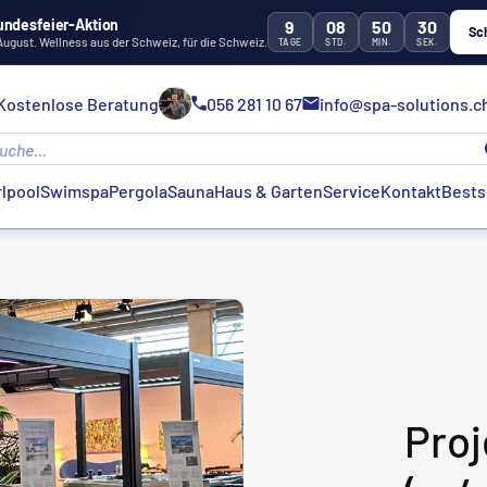
undesfeier-Aktion
9
08
50
29
Sc
 August. Wellness aus der Schweiz, für die Schweiz.
TAGE
STD.
MIN.
SEK.
Kostenlose Beratung
056 281 10 67
info@spa-solutions.c
lpool
Swimspa
Pergola
Sauna
Haus & Garten
Service
Kontakt
Bests
Proj