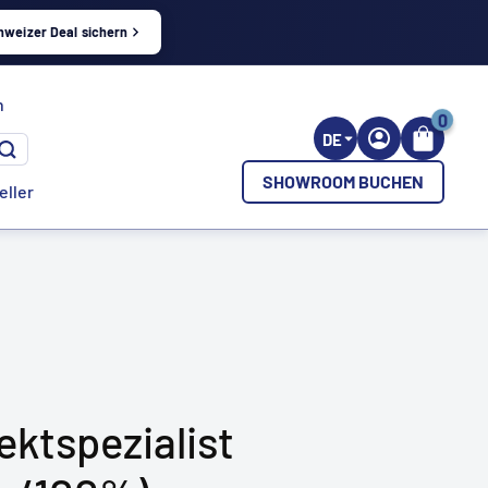
hweizer Deal sichern
h
0
DE
SHOWROOM BUCHEN
eller
ektspezialist