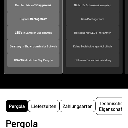
Dachlast bis zu
150kg pro m2
Nicht für Schneelast ausgelegt
Eigenes
Montageteam
Kein Montageteam
LED's
in Lamellen und Rahmen
Meistens nur LED's im Rahmen
Beratung in Showroom
in der Schweiz
Keine Besichtigungsmöglichkeit
Garantie
direkt bei Sky Pergola
Mühsame Garantieabwicklung
Technische
Pergola
Lieferzeiten
Zahlungsarten
Eigenschafte
Pergola