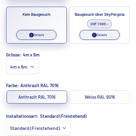
Kein Baugesuch
Baugesuch über SkyPergola
CHF 1`000.-
Details
Details
i
i
Grösse:
4m x 6m
Farbe:
Anthrazit RAL 7016
Anthrazit RAL 7016
Weiss RAL 9016
Installationsart:
Standard (Freistehend)