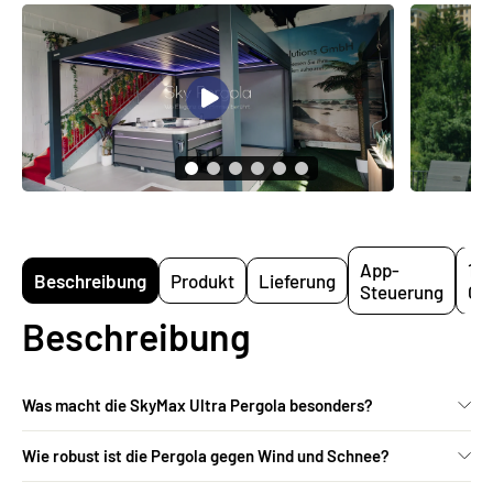
App-
10
Beschreibung
Produkt
Lieferung
Steuerung
Ga
Beschreibung
Was macht die SkyMax Ultra Pergola besonders?
Die SkyMax Ultra Pergola kombiniert höchste Stabilität mit
Wie robust ist die Pergola gegen Wind und Schnee?
modernem Design und innovativer Technik – für maximalen
Komfort im Freien.
Die Pergola ist extrem stabil und bietet maximale Sicherheit