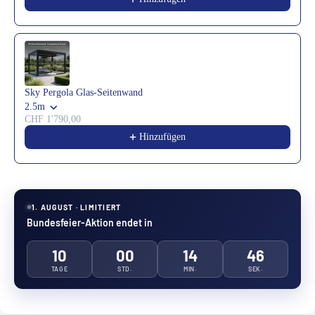
Sky Pergola Glas-Seitenwand
2.5m
CHF 1'790,00
Hinzufügen
1. AUGUST · LIMITIERT
Bundesfeier-Aktion endet in
10
00
14
43
TAGE
STD.
MIN.
SEK.