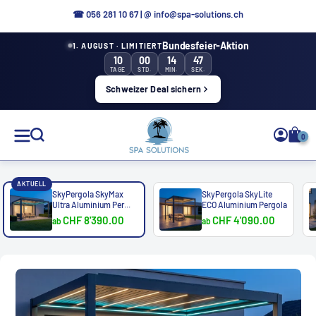
Direkt
☎ 056 281 10 67
|
@ info@spa-solutions.ch
zum
Bundesfeier-Aktion
1. AUGUST · LIMITIERT
Inhalt
10
00
14
43
TAGE
STD.
MIN.
SEK.
Schweizer Deal sichern
Spa
0
Solutions
AKTUELL
SkyPergola SkyMax
SkyPergola SkyLite
Ultra Aluminium Per...
ECO Aluminium Pergola
CHF 8'390.00
CHF 4'090.00
ab
ab
DE