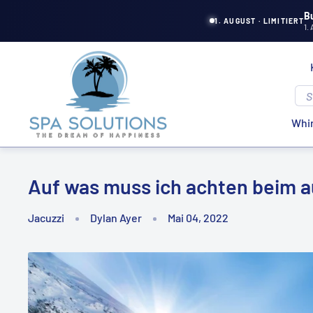
Direkt
B
1. AUGUST · LIMITIERT
1.
zum
Inhalt
Spa
Solutions
Whir
Auf was muss ich achten beim a
Jacuzzi
Dylan Ayer
Mai 04, 2022