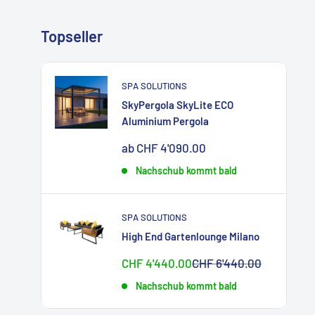
Topseller
SPA SOLUTIONS
SkyPergola SkyLite ECO
Aluminium Pergola
Sonderpreis
ab CHF 4'090.00
Nachschub kommt bald
SPA SOLUTIONS
High End Gartenlounge Milano
Sonderpreis
Normalpreis
CHF 4'440.00
CHF 6'440.00
Nachschub kommt bald