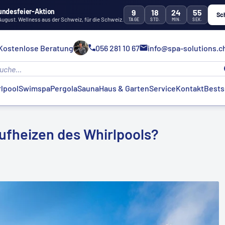
undesfeier-Aktion
9
18
24
54
Sc
 August. Wellness aus der Schweiz, für die Schweiz.
TAGE
STD.
MIN.
SEK.
Kostenlose Beratung
056 281 10 67
info@spa-solutions.c
lpool
Swimspa
Pergola
Sauna
Haus & Garten
Service
Kontakt
Bests
ufheizen des Whirlpools?