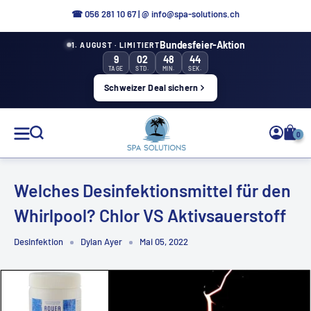
Direkt
☎ 056 281 10 67
|
@ info@spa-solutions.ch
zum
Bundesfeier-Aktion
1. AUGUST · LIMITIERT
Inhalt
9
02
48
43
TAGE
STD.
MIN.
SEK.
Schweizer Deal sichern
Spa
0
Solutions
Welches Desinfektionsmittel für den
Whirlpool? Chlor VS Aktivsauerstoff
DE
Desinfektion
Dylan Ayer
Mai 05, 2022