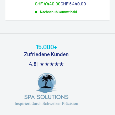
Sonderpreis
Normalpreis
CHF 4'440.00
CHF 6'440.00
Nachschub kommt bald
15.000+
Zufriedene Kunden
4.8 |
★★★★★