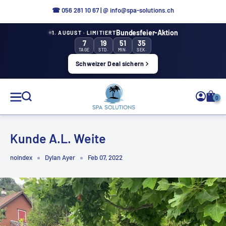
Direkt
☎ 056 281 10 67
|
@ info@spa-solutions.ch
zum
Bundesfeier-Aktion
1. AUGUST · LIMITIERT
Inhalt
7
19
51
34
TAGE
STD.
MIN.
SEK.
Schweizer Deal sichern
Spa
0
Solutions
Kunde A.L. Weite
noindex
Dylan Ayer
Feb 07, 2022
DE