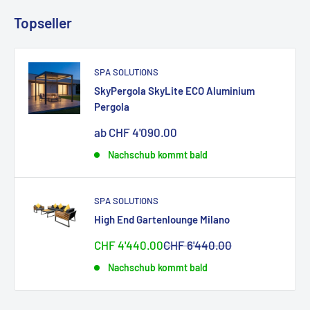
Topseller
SPA SOLUTIONS
SkyPergola SkyLite ECO Aluminium
Pergola
Sonderpreis
ab CHF 4'090.00
Nachschub kommt bald
SPA SOLUTIONS
High End Gartenlounge Milano
Sonderpreis
Normalpreis
CHF 4'440.00
CHF 6'440.00
Nachschub kommt bald