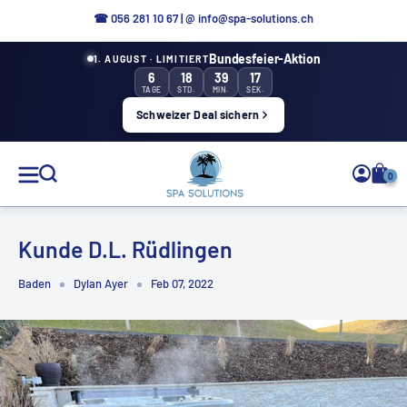
Direkt
☎ 056 281 10 67
|
@ info@spa-solutions.ch
zum
Bundesfeier-Aktion
1. AUGUST · LIMITIERT
Inhalt
6
18
39
16
TAGE
STD.
MIN.
SEK.
Schweizer Deal sichern
Spa
0
Solutions
Kunde D.L. Rüdlingen
Baden
Dylan Ayer
Feb 07, 2022
DE