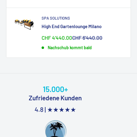
SPA SOLUTIONS
High End Gartenlounge Milano
Sonderpreis
Normalpreis
CHF 4'440.00
CHF 6'440.00
Nachschub kommt bald
15.000+
Zufriedene Kunden
4.8 |
★★★★★