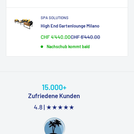
SPA SOLUTIONS
High End Gartenlounge Milano
Sonderpreis
Normalpreis
CHF 4'440.00
CHF 6'440.00
Nachschub kommt bald
15.000+
Zufriedene Kunden
4.8 |
★★★★★