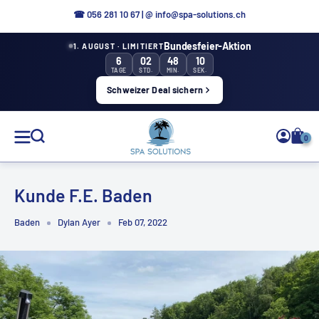
Direkt
☎ 056 281 10 67
|
@ info@spa-solutions.ch
zum
Bundesfeier-Aktion
1. AUGUST · LIMITIERT
Inhalt
6
02
48
10
TAGE
STD.
MIN.
SEK.
Schweizer Deal sichern
Spa
0
Solutions
Kunde F.E. Baden
Baden
Dylan Ayer
Feb 07, 2022
DE