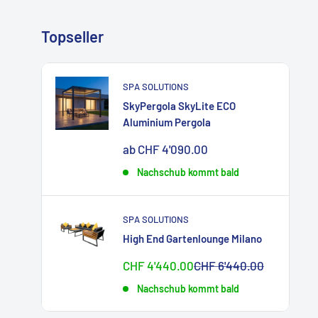
Topseller
SPA SOLUTIONS
SkyPergola SkyLite ECO
Aluminium Pergola
Sonderpreis
ab CHF 4'090.00
Nachschub kommt bald
SPA SOLUTIONS
High End Gartenlounge Milano
Sonderpreis
Normalpreis
CHF 4'440.00
CHF 6'440.00
Nachschub kommt bald