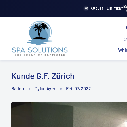
Direkt
B
1. AUGUST · LIMITIERT
1.
zum
Inhalt
Spa
Solutions
Whir
Kunde G.F. Zürich
Baden
Dylan Ayer
Feb 07, 2022