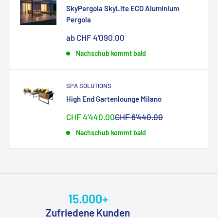
SkyPergola SkyLite ECO Aluminium
Pergola
Sonderpreis
ab CHF 4'090.00
Nachschub kommt bald
SPA SOLUTIONS
High End Gartenlounge Milano
Sonderpreis
Normalpreis
CHF 4'440.00
CHF 6'440.00
Nachschub kommt bald
15.000+
Zufriedene Kunden