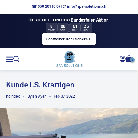
Direkt
☎ 056 281 10 67
|
@ info@spa-solutions.ch
zum
Bundesfeier-Aktion
1. AUGUST · LIMITIERT
Inhalt
8
08
51
35
TAGE
STD.
MIN.
SEK.
Schweizer Deal sichern
Spa
0
Solutions
Kunde I.S. Krattigen
noindex
Dylan Ayer
Feb 07, 2022
DE