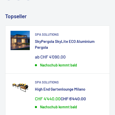
Topseller
SPA SOLUTIONS
SkyPergola SkyLite ECO Aluminium
Pergola
Sonderpreis
ab CHF 4'090.00
Nachschub kommt bald
SPA SOLUTIONS
High End Gartenlounge Milano
Sonderpreis
Normalpreis
CHF 4'440.00
CHF 6'440.00
Nachschub kommt bald