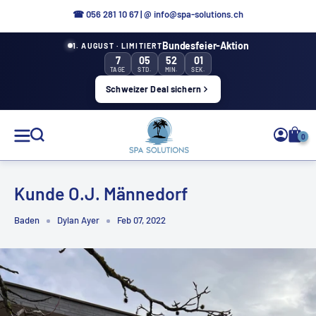
Direkt
☎ 056 281 10 67
|
@ info@spa-solutions.ch
zum
Bundesfeier-Aktion
1. AUGUST · LIMITIERT
Inhalt
7
05
52
00
TAGE
STD.
MIN.
SEK.
Schweizer Deal sichern
Spa
0
Solutions
Kunde O.J. Männedorf
Baden
Dylan Ayer
Feb 07, 2022
DE