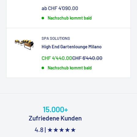
Sonderpreis
ab CHF 4'090.00
Nachschub kommt bald
SPA SOLUTIONS
High End Gartenlounge Milano
Sonderpreis
Normalpreis
CHF 4'440.00
CHF 6'440.00
Nachschub kommt bald
15.000+
Zufriedene Kunden
4.8 |
★★★★★