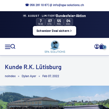
Direkt
☎ 056 281 10 67
|
@ info@spa-solutions.ch
zum
Bundesfeier-Aktion
1. AUGUST · LIMITIERT
Inhalt
7
07
55
04
TAGE
STD.
MIN.
SEK.
Schweizer Deal sichern
Spa
0
Solutions
Kunde R.K. Lütisburg
noindex
Dylan Ayer
Feb 07, 2022
DE