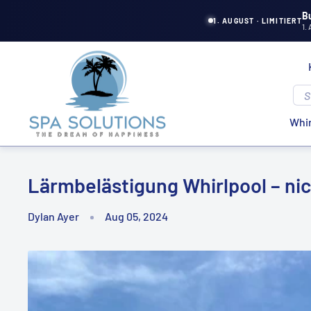
Direkt
B
1. AUGUST · LIMITIERT
1.
zum
Inhalt
Spa
Solutions
Whir
Lärmbelästigung Whirlpool – nic
Dylan Ayer
Aug 05, 2024