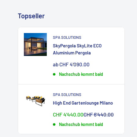
Topseller
SPA SOLUTIONS
SkyPergola SkyLite ECO
Aluminium Pergola
Sonderpreis
ab CHF 4'090.00
Nachschub kommt bald
SPA SOLUTIONS
High End Gartenlounge Milano
Sonderpreis
Normalpreis
CHF 4'440.00
CHF 6'440.00
Nachschub kommt bald