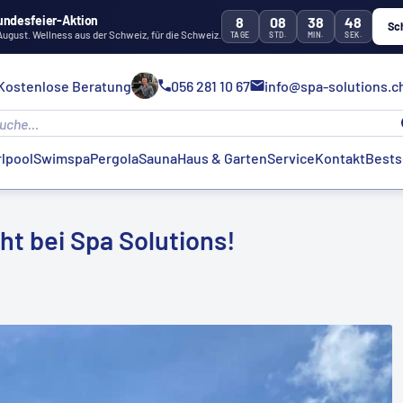
undesfeier-Aktion
8
08
38
47
Sc
 August. Wellness aus der Schweiz, für die Schweiz.
TAGE
STD.
MIN.
SEK.
Kostenlose Beratung
056 281 10 67
info@spa-solutions.c
lpool
Swimspa
Pergola
Sauna
Haus & Garten
Service
Kontakt
Bests
ht bei Spa Solutions!