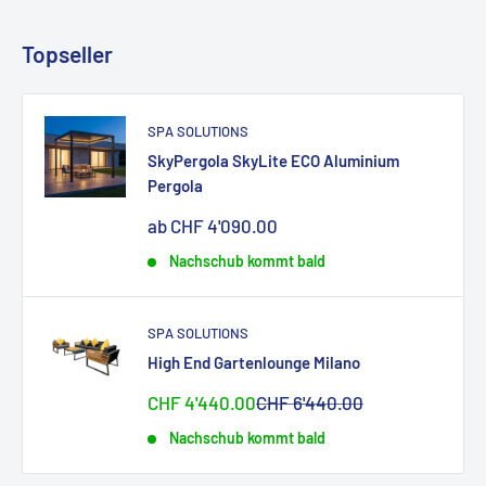
Topseller
SPA SOLUTIONS
SkyPergola SkyLite ECO Aluminium
Pergola
Sonderpreis
ab CHF 4'090.00
Nachschub kommt bald
SPA SOLUTIONS
High End Gartenlounge Milano
Sonderpreis
Normalpreis
CHF 4'440.00
CHF 6'440.00
Nachschub kommt bald