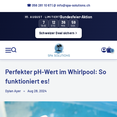
Direkt
☎ 056 281 10 67
|
@ info@spa-solutions.ch
zum
Bundesfeier-Aktion
1. AUGUST · LIMITIERT
Inhalt
7
12
36
59
TAGE
STD.
MIN.
SEK.
Schweizer Deal sichern
Spa
0
Solutions
Perfekter pH-Wert im Whirlpool: So
funktioniert es!
DE
Dylan Ayer
Aug 28, 2024