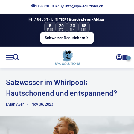
Direkt
☎ 056 281 10 67
|
@ info@spa-solutions.ch
zum
Bundesfeier-Aktion
1. AUGUST · LIMITIERT
Inhalt
9
20
33
57
TAGE
STD.
MIN.
SEK.
Schweizer Deal sichern
Spa
0
Solutions
Salzwasser im Whirlpool:
Hautschonend und entspannend?
DE
Dylan Ayer
Nov 06, 2023