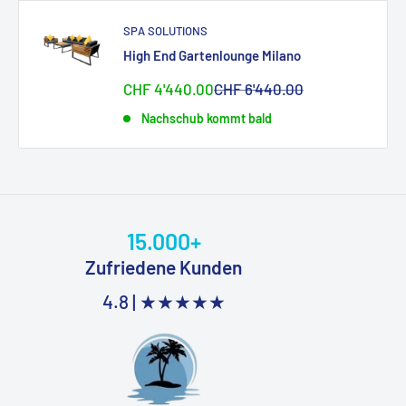
SPA SOLUTIONS
High End Gartenlounge Milano
Sonderpreis
Normalpreis
CHF 4'440.00
CHF 6'440.00
Nachschub kommt bald
15.000+
Zufriedene Kunden
4.8 |
★★★★★