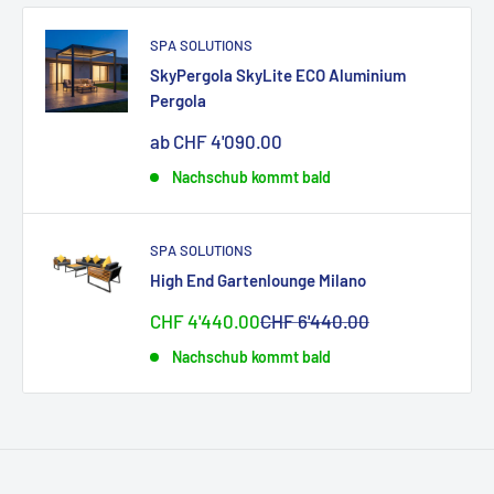
SPA SOLUTIONS
SkyPergola SkyLite ECO Aluminium
Pergola
Sonderpreis
ab CHF 4'090.00
Nachschub kommt bald
SPA SOLUTIONS
High End Gartenlounge Milano
Sonderpreis
Normalpreis
CHF 4'440.00
CHF 6'440.00
Nachschub kommt bald