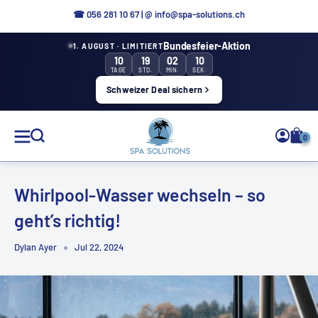
Direkt
☎ 056 281 10 67
|
@ info@spa-solutions.ch
zum
Bundesfeier-Aktion
1. AUGUST · LIMITIERT
Inhalt
10
19
02
09
TAGE
STD.
MIN.
SEK.
Schweizer Deal sichern
Spa
0
Solutions
Whirlpool-Wasser wechseln – so
geht’s richtig!
DE
Dylan Ayer
Jul 22, 2024