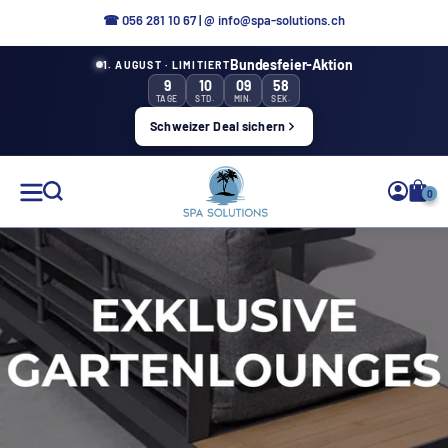
Direkt
☎ 056 281 10 67
|
@ info@spa-solutions.ch
zum
Bundesfeier-Aktion
1. AUGUST · LIMITIERT
Inhalt
9
10
09
58
TAGE
STD.
MIN.
SEK.
Schweizer Deal sichern
Spa
0
Solutions
DE