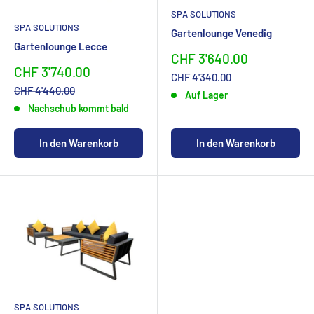
SPA SOLUTIONS
SPA SOLUTIONS
Gartenlounge Venedig
Gartenlounge Lecce
Sonderpreis
CHF 3'640.00
Sonderpreis
CHF 3'740.00
Normalpreis
CHF 4'340.00
Normalpreis
CHF 4'440.00
Auf Lager
Nachschub kommt bald
In den Warenkorb
In den Warenkorb
SPA SOLUTIONS