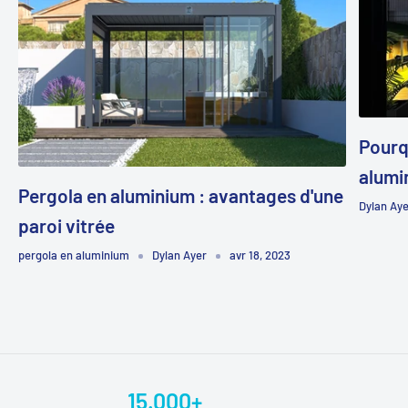
Pourq
alumi
Pergola en aluminium : avantages d'une
Dylan Ay
paroi vitrée
pergola en aluminium
Dylan Ayer
avr 18, 2023
15.000+