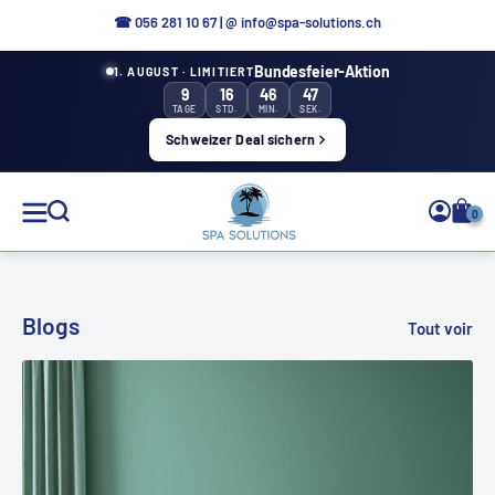
Aller
☎ 0
56 281 10 67
|
@ info@spa-solutions.ch
directement
Bundesfeier-Aktion
1. AUGUST · LIMITIERT
au
9
16
46
46
contenu
TAGE
STD.
MIN.
SEK.
Schweizer Deal sichern
Solutions
0
de
spa
Blogs
Tout voir
FR