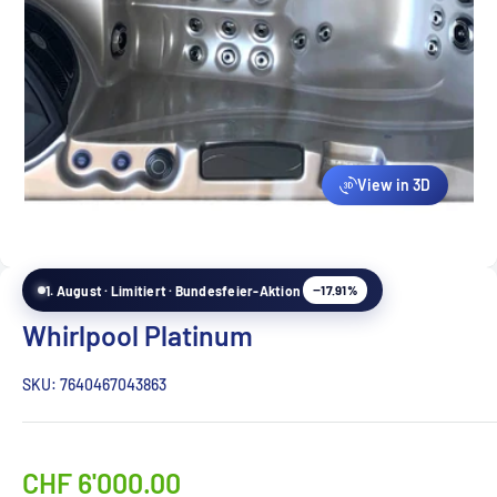
View in 3D
−17.91%
1. August · Limitiert · Bundesfeier-Aktion
Whirlpool Platinum
SKU:
7640467043863
CHF 6'000.00