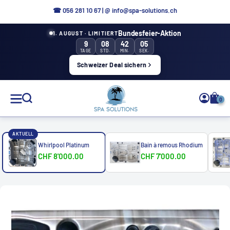
Aller
☎ 0
56 281 10 67
|
@ info@spa-solutions.ch
directement
Bundesfeier-Aktion
1. AUGUST · LIMITIERT
au
9
08
42
02
contenu
TAGE
STD.
MIN.
SEK.
Schweizer Deal sichern
Solutions
0
de
spa
AKTUELL
Whirlpool Platinum
Bain à remous Rhodium
CHF 8'000.00
CHF 7'000.00
FR