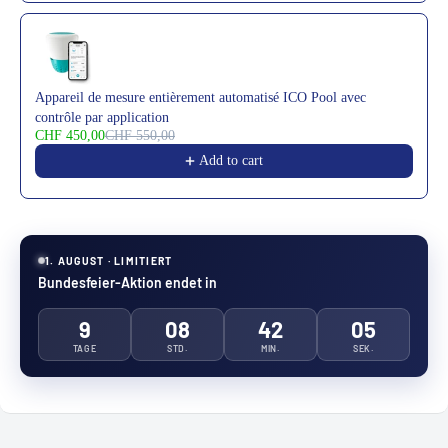
Appareil de mesure entièrement automatisé ICO Pool avec
contrôle par application
CHF 450,00
CHF 550,00
Add to cart
1. AUGUST · LIMITIERT
Bundesfeier-Aktion endet in
9
08
42
02
TAGE
STD.
MIN.
SEK.