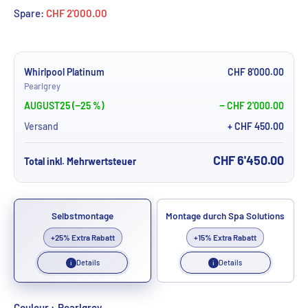
Spare:
CHF 2'000.00
Whirlpool Platinum
CHF 8'000.00
Pearlgrey
AUGUST25 (−25 %)
− CHF 2'000.00
Versand
+ CHF 450.00
CHF 6'450.00
Total inkl. Mehrwertsteuer
Selbstmontage
Montage durch Spa Solutions
+25% Extra Rabatt
+15% Extra Rabatt
Details
Details
i
i
Couleur :
Pearlgrey