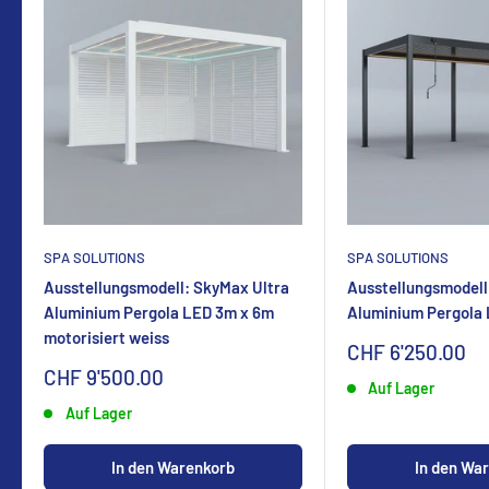
SPA SOLUTIONS
SPA SOLUTIONS
Ausstellungsmodell: SkyMax Ultra
Ausstellungsmodell
Aluminium Pergola LED 3m x 6m
Aluminium Pergola
motorisiert weiss
Sonderpreis
CHF 6'250.00
Sonderpreis
CHF 9'500.00
Auf Lager
Auf Lager
In den Warenkorb
In den Wa