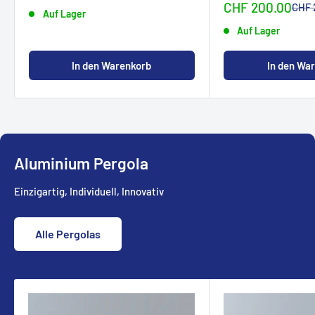
Sonderpreis
CHF 200.00
Norm
CHF 
Auf Lager
Auf Lager
In den Warenkorb
In den Wa
Aluminium Pergola
Einzigartig, Individuell, Innovativ
Alle Pergolas