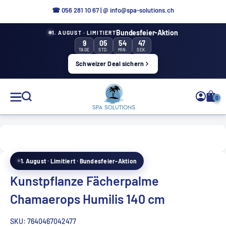
Direkt
☎ 056 281 10 67
|
@ info@spa-solutions.ch
zum
Bundesfeier-Aktion
1. AUGUST · LIMITIERT
Inhalt
9
05
54
46
TAGE
STD.
MIN.
SEK.
Schweizer Deal sichern
Spa
0
Solutions
1. August · Limitiert · Bundesfeier-Aktion
DE
Kunstpflanze Fächerpalme
Chamaerops Humilis 140 cm
SKU:
7640467042477