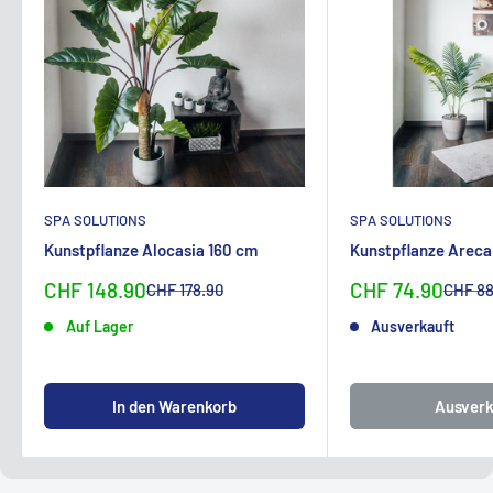
SPA SOLUTIONS
SPA SOLUTIONS
Kunstpflanze Alocasia 160 cm
Kunstpflanze Areca
Sonderpreis
Sonderpreis
CHF 148.90
CHF 74.90
Normalpreis
Normal
CHF 178.90
CHF 88
Auf Lager
Ausverkauft
In den Warenkorb
Ausverk