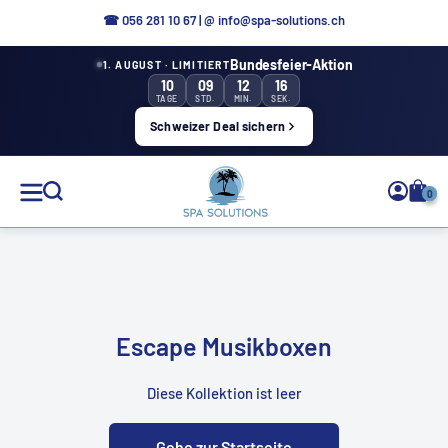
Direkt
☎ 056 281 10 67
|
@ info@spa-solutions.ch
zum
Bundesfeier-Aktion
1. AUGUST · LIMITIERT
Inhalt
10
09
12
16
TAGE
STD.
MIN.
SEK.
Schweizer Deal sichern
Spa
0
Solutions
DE
Escape Musikboxen
Diese Kollektion ist leer
Gehe zur Startseite