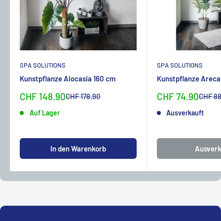
SPA SOLUTIONS
SPA SOLUTIONS
Kunstpflanze Alocasia 160 cm
Kunstpflanze Areca
Sonderpreis
Sonderpreis
CHF 148.90
CHF 74.90
Normalpreis
Normal
CHF 178.90
CHF 88
Auf Lager
Ausverkauft
In den Warenkorb
Ausverk