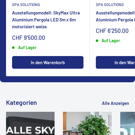
SPA SOLUTIONS
SPA SOLUTIONS
Ausstellungsmodell: SkyMax Ultra
Ausstellungsmodell
Aluminium Pergola LED 3m x 6m
Aluminium Pergola
motorisiert weiss
Sonderpreis
CHF 6'250.00
Sonderpreis
CHF 9'500.00
Auf Lager
Auf Lager
In den Warenkorb
In den Wa
Kategorien
Alle Anzeigen