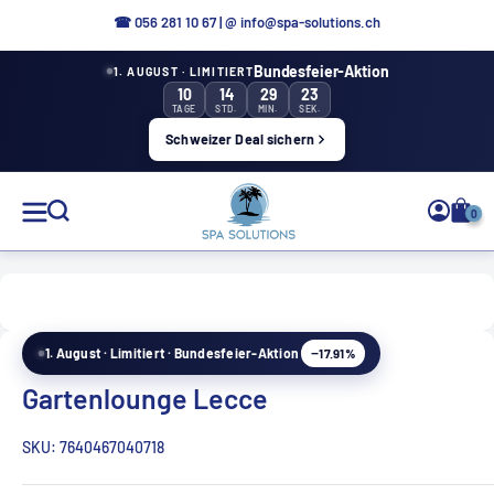
Direkt
☎ 056 281 10 67
|
@ info@spa-solutions.ch
zum
Bundesfeier-Aktion
1. AUGUST · LIMITIERT
Inhalt
10
14
29
23
TAGE
STD.
MIN.
SEK.
Schweizer Deal sichern
Spa
0
Solutions
−17.91%
1. August · Limitiert · Bundesfeier-Aktion
DE
Gartenlounge Lecce
SKU:
7640467040718