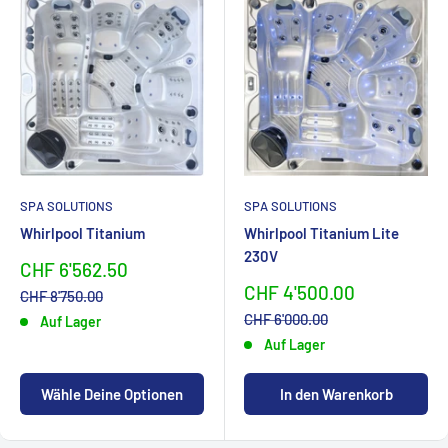
SPA SOLUTIONS
SPA SOLUTIONS
Whirlpool Titanium
Whirlpool Titanium Lite
230V
Sonderpreis
CHF 6'562.50
Sonderpreis
CHF 4'500.00
Normalpreis
CHF 8'750.00
Normalpreis
CHF 6'000.00
Auf Lager
Auf Lager
Wähle Deine Optionen
In den Warenkorb