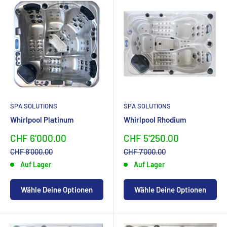
SPA SOLUTIONS
SPA SOLUTIONS
Whirlpool Platinum
Whirlpool Rhodium
Sonderpreis
Sonderpreis
CHF 6'000.00
CHF 5'250.00
Normalpreis
Normalpreis
CHF 8'000.00
CHF 7'000.00
Auf Lager
Auf Lager
Wähle Deine Optionen
Wähle Deine Optionen