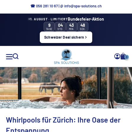
Direkt
☎ 056 281 10 67
|
@ info@spa-solutions.ch
zum
Bundesfeier-Aktion
1. AUGUST · LIMITIERT
Inhalt
9
04
43
47
TAGE
STD.
MIN.
SEK.
Schweizer Deal sichern
Spa
0
Solutions
DE
Whirlpools für Zürich: Ihre Oase der
Entspannung