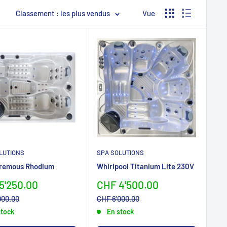
Classement : les plus vendus
Vue
LUTIONS
SPA SOLUTIONS
 remous Rhodium
Whirlpool Titanium Lite 230V
erpreis
Sonderpreis
5'250.00
CHF 4'500.00
preis
Normalpreis
000.00
CHF 6'000.00
stock
En stock