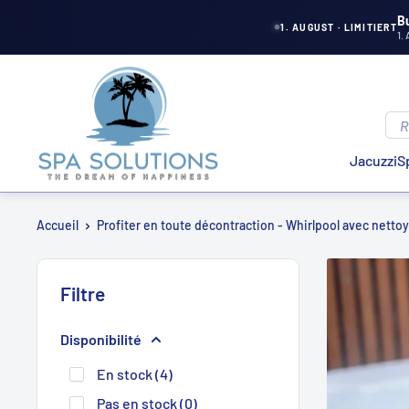
Aller
B
1. AUGUST · LIMITIERT
1.
directement
au
Solutions
contenu
de
spa
Jacuzzi
S
Accueil
Profiter en toute décontraction - Whirlpool avec nett
Filtre
Disponibilité
En stock (4)
Pas en stock (0)