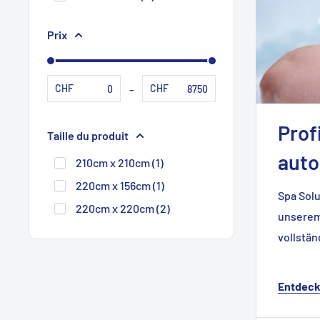
Prix
-
CHF
CHF
Prof
Taille du produit
aut
210cm x 210cm (1)
220cm x 156cm (1)
Spa Solu
220cm x 220cm (2)
unserem 
vollstä
Entdeck