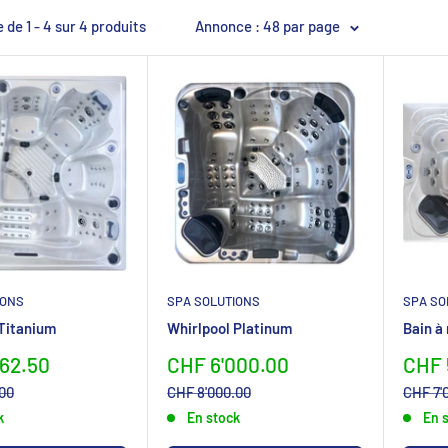
 de 1 - 4 sur 4 produits
Annonce : 48 par page
IONS
SPA SOLUTIONS
SPA SO
 Titanium
Whirlpool Platinum
Bain à
preis
Sonderpreis
Sond
562.50
CHF 6'000.00
CHF 
is
Normalpreis
Normal
.00
CHF 8'000.00
CHF 7'
k
En stock
En 