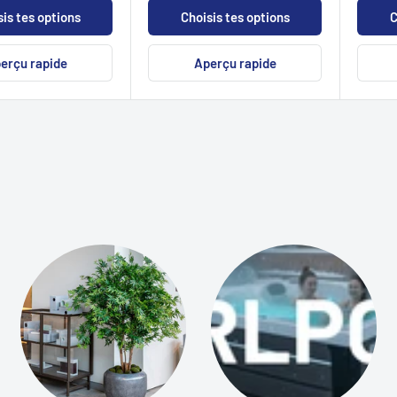
is tes options
Choisis tes options
C
erçu rapide
Aperçu rapide