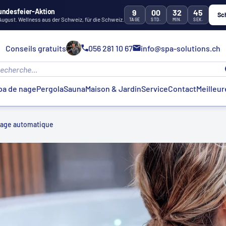
undesfeier-Aktion
9
00
32
43
Sc
 August. Wellness aus der Schweiz, für die Schweiz.
TAGE
STD.
MIN.
SEK.
Conseils gratuits
056 281 10 67
info@spa-solutions.ch
pa de nage
Pergola
Sauna
Maison & Jardin
Service
Contact
Meilleur
oyage automatique