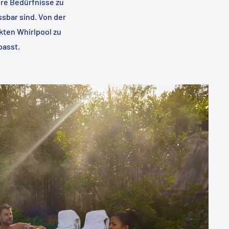
hre Bedürfnisse zu
ssbar sind. Von der
kten Whirlpool zu
passt.