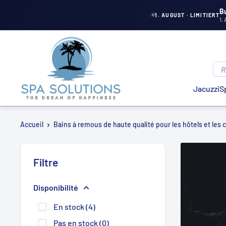
Aller
B
1. AUGUST · LIMITIERT
1.
directement
au
Solutions
contenu
de
spa
Jacuzzi
S
Accueil
Bains à remous de haute qualité pour les hôtels et les c
Filtre
Disponibilité
En stock (4)
Pas en stock (0)