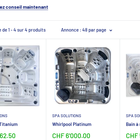
z conseil maintenant
 de 1 - 4 sur 4 produits
Annonce : 48 par page
IONS
SPA SOLUTIONS
SPA SO
 Titanium
Whirlpool Platinum
Bain à
preis
Sonderpreis
Sond
562.50
CHF 6'000.00
CHF 