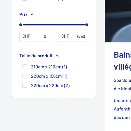
Prix
-
CHF
CHF
Bain
Taille du produit
vill
210cm x 210cm (1)
220cm x 156cm (1)
Spa Solu
220cm x 220cm (2)
die idea
Unsere 
Aufentha
das den 