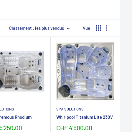
Classement : les plus vendus
Vue
LUTIONS
SPA SOLUTIONS
 remous Rhodium
Whirlpool Titanium Lite 230V
erpreis
Sonderpreis
5'250.00
CHF 4'500.00