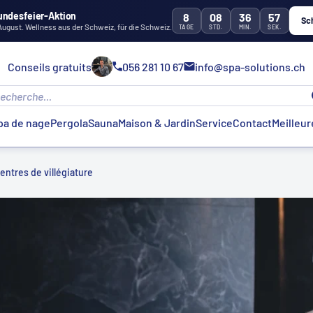
undesfeier-Aktion
8
08
36
55
Sc
 August. Wellness aus der Schweiz, für die Schweiz.
TAGE
STD.
MIN.
SEK.
Conseils gratuits
056 281 10 67
info@spa-solutions.ch
pa de nage
Pergola
Sauna
Maison & Jardin
Service
Contact
Meilleur
entres de villégiature