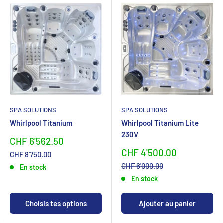
SPA SOLUTIONS
SPA SOLUTIONS
Whirlpool Titanium
Whirlpool Titanium Lite
230V
Sonderpreis
CHF 6'562.50
Sonderpreis
CHF 4'500.00
Normalpreis
CHF 8'750.00
Normalpreis
CHF 6'000.00
En stock
En stock
Choisis tes options
Ajouter au panier