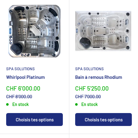
SPA SOLUTIONS
SPA SOLUTIONS
Whirlpool Platinum
Bain à remous Rhodium
Sonderpreis
Sonderpreis
CHF 6'000.00
CHF 5'250.00
Normalpreis
Normalpreis
CHF 8'000.00
CHF 7'000.00
En stock
En stock
Choisis tes options
Choisis tes options