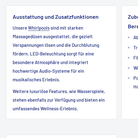
Ausstattung und Zusatzfunktionen
Zub
Ber
Unsere
Whirlpools
sind mit starken
Massagedüsen ausgestattet, die gezielt
Ab
Verspannungen lösen und die Durchblutung
Tr
fördern. LED-Beleuchtung sorgt für eine
Fi
besondere Atmosphäre und integriert
W
hochwertige Audio-Systeme für ein
Po
musikalisches Erlebnis.
Ho
Weitere luxuriöse Features, wie Wasserspiele,
stehen ebenfalls zur Verfügung und bieten ein
umfassendes Wellness-Erlebnis.