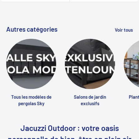
Autres catégories
Voir tous
Tous les modèles de
Salons de jardin
Plant
pergolas Sky
exclusifs
Jacuzzi Outdoor : votre oasis
personnelle de bien-être en plein air