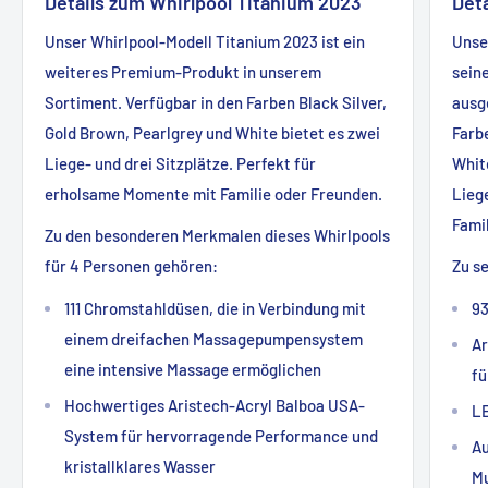
Details zum Whirlpool Titanium 2023
Det
Unser Whirlpool-Modell Titanium 2023 ist ein
Unse
weiteres Premium-Produkt in unserem
sein
Sortiment. Verfügbar in den Farben Black Silver,
ausg
Gold Brown, Pearlgrey und White bietet es zwei
Farb
Liege- und drei Sitzplätze. Perfekt für
White
erholsame Momente mit Familie oder Freunden.
Lieg
Fami
Zu den besonderen Merkmalen dieses Whirlpools
für 4 Personen gehören:
Zu s
111 Chromstahldüsen, die in Verbindung mit
9
einem dreifachen Massagepumpensystem
Ar
eine intensive Massage ermöglichen
fü
Hochwertiges Aristech-Acryl Balboa USA-
L
System für hervorragende Performance und
Au
kristallklares Wasser
Mu