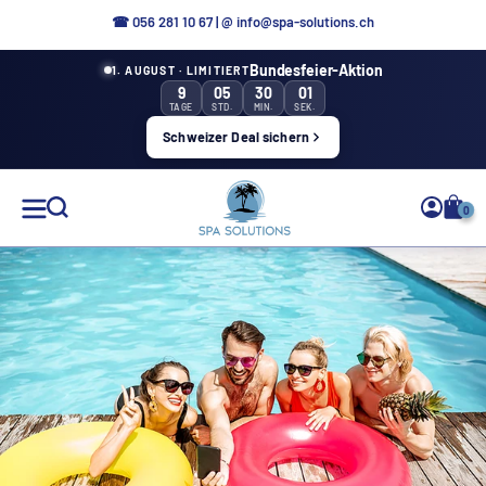
Aller
☎ 0
56 281 10 67
|
@ info@spa-solutions.ch
directement
Bundesfeier-Aktion
1. AUGUST · LIMITIERT
au
9
05
30
00
contenu
TAGE
STD.
MIN.
SEK.
Schweizer Deal sichern
Solutions
0
de
spa
FR