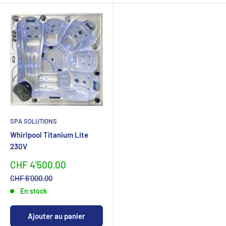
SPA SOLUTIONS
Whirlpool Titanium Lite
230V
Sonderpreis
CHF 4'500.00
Normalpreis
CHF 6'000.00
En stock
Ajouter au panier