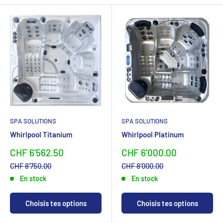
SPA SOLUTIONS
SPA SOLUTIONS
Whirlpool Titanium
Whirlpool Platinum
Sonderpreis
Sonderpreis
CHF 6'562.50
CHF 6'000.00
Normalpreis
Normalpreis
CHF 8'750.00
CHF 8'000.00
En stock
En stock
Choisis tes options
Choisis tes options