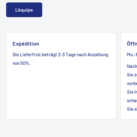
L'équipe
Expédition
Öff
Die Lieferfrist beträgt 2-3 Tage nach Anzahlung
Mo.-F
von 50%.
Nach
Sie 
vorb
Sie 
scha
Sie 