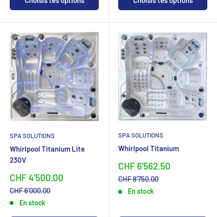
SPA SOLUTIONS
SPA SOLUTIONS
Whirlpool Titanium
Whirlpool Titanium Lite
230V
Sonderpreis
CHF 6'562.50
Sonderpreis
CHF 4'500.00
Normalpreis
CHF 8'750.00
Normalpreis
CHF 6'000.00
En stock
En stock