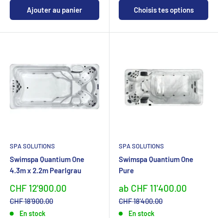
Ajouter au panier
Choisis tes options
SPA SOLUTIONS
SPA SOLUTIONS
Swimspa Quantium One
Swimspa Quantium One
4.3m x 2.2m Pearlgrau
Pure
Sonderpreis
Sonderpreis
CHF 12'900.00
ab CHF 11'400.00
Normalpreis
Normalpreis
CHF 18'900.00
CHF 18'400.00
En stock
En stock