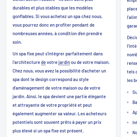
durables et plus stables que les modèles
plac
gonflables. Si vous achetez un spa chez nous,
l'ali
vous pourrez donc en profiter pendant de
gara
nombreuses années, à condition d'en prendre
Décid
soin.
l'int
Un spa fixe peut s'intégrer parfaitement dans
nombr
l'architecture
de
votre
jardin
ou de votre maison.
rens
Chez nous, vous avez la possibilité d'acheter un
tels 
spa dont le design correspond au style
les b
d'aménagement de votre maison ou de votre
Su
jardin. Ainsi, le spa devient une partie élégante
Ba
et attrayante de votre propriété et peut
Ap
également augmenter sa valeur. Les acheteurs
potentiels sont souvent prêts à payer un prix
In
plus élevé si un spa fixe est présent.
N