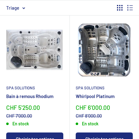
Triage
SPA SOLUTIONS
SPA SOLUTIONS
Bain à remous Rhodium
Whirlpool Platinum
Sonderpreis
Sonderpreis
CHF 5'250.00
CHF 6'000.00
Normalpreis
Normalpreis
CHF 7'000.00
CHF 8'000.00
En stock
En stock
Choisis tes options
Choisis tes options