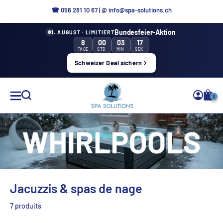
Aller
☎ 0
56 281 10 67
|
@ info@spa-solutions.ch
directement
Bundesfeier-Aktion
1. AUGUST · LIMITIERT
au
8
00
03
16
contenu
TAGE
STD.
MIN.
SEK.
Schweizer Deal sichern
Solutions
0
de
spa
FR
Jacuzzis & spas de nage
7 produits