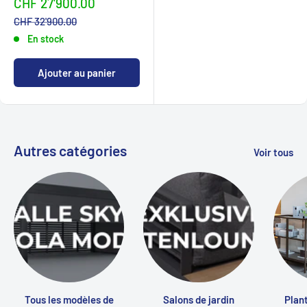
Sonderpreis
CHF 27'900.00
Normalpreis
CHF 32'900.00
En stock
Ajouter au panier
Autres catégories
Voir tous
Tous les modèles de
Salons de jardin
Plant