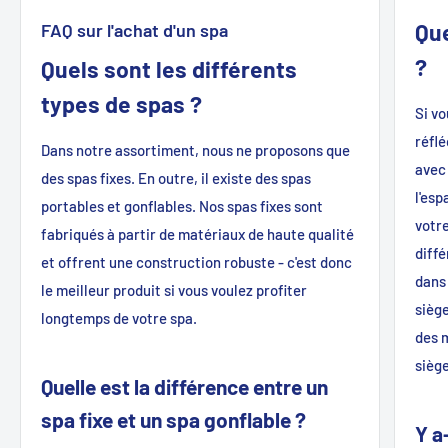
Que
FAQ sur l'achat d'un spa
?
Quels sont les différents
types de spas ?
Si v
réfl
Dans notre assortiment, nous ne proposons que
avec 
des spas fixes. En outre, il existe des spas
l'esp
portables et gonflables. Nos spas fixes sont
votr
fabriqués à partir de matériaux de haute qualité
diffé
et offrent une construction robuste - c'est donc
dans
le meilleur produit si vous voulez profiter
siège
longtemps de votre spa.
des 
siège
Quelle est la différence entre un
spa fixe et un spa gonflable ?
Y a