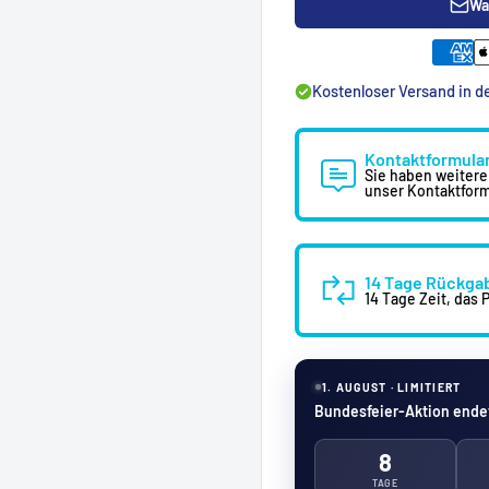
e sind:
Wa
 nicht.
der Ablagerungen.
Kostenloser Versand in 
n und ideal für ein
Kontaktformula
Sie haben weitere
unser Kontaktform
spannung
14 Tage Rückga
. Unsere Aromatherapie
14 Tage Zeit, das
per und Geist zu
1. AUGUST · LIMITIERT
 fördern
Bundesfeier-Aktion endet
8
und Fokus.
TAGE