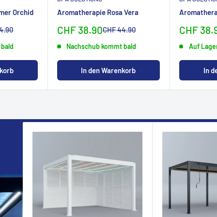
iches Wellness-Erlebnis.
mer Orchid
Aromatherapie Rosa Vera
Aromathera
t unserer Aromatherapie
Sonderpreis
Sonderp
CHF 38.90
CHF 38.
lpreis
Normalpreis
4.90
CHF 44.90
 und pH-neutral. Gönnen
bald
Nachschub kommt bald
Auf Lage
korb
In den Warenkorb
In 