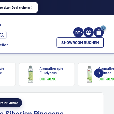
hweizer Deal sichern
h
0
DE
SHOWROOM BUCHEN
eller
pie
Aromatherapie
Aromathe
se
Eukalyptus
Grüntee
CHF 38.90
CHF 38.9
esfeier-Aktion
e Siberian Pinecone