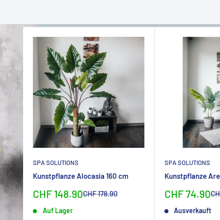
SPA SOLUTIONS
SPA SOLUTIONS
Kunstpflanze Alocasia 160 cm
Kunstpflanze Are
Sonderpreis
Sonderpreis
CHF 148.90
CHF 74.90
Normalpreis
No
CHF 178.90
CH
Auf Lager
Ausverkauft