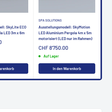
SPA SOLUTIONS
SPA
ll: SkyLite ECO
Ausstellungsmodell: SkyMotion
Aus
la LED 3m x 6m
LED Aluminium Pergola 4m x 5m
LED
motorisiert (LED nur im Rahmen)
mot
0
Sonderpreis
So
CHF 8'750.00
CH
Auf Lager
arenkorb
In den Warenkorb