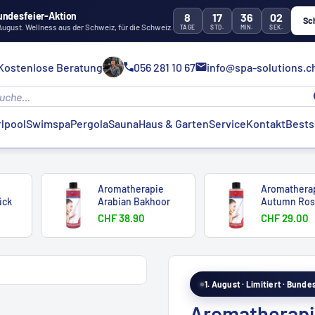
undesfeier-Aktion
8
17
36
01
Sc
 August. Wellness aus der Schweiz, für die Schweiz.
TAGE
STD.
MIN.
SEK.
Kostenlose Beratung
056 281 10 67
info@spa-solutions.c
lpool
Swimspa
Pergola
Sauna
Haus & Garten
Service
Kontakt
Bests
e
Aromatherapie
Aromathera
ück
Arabian Bakhoor
Autumn Ro
CHF 38.90
CHF 29.00
1. August · Limitiert · Bund
Aromatherapi