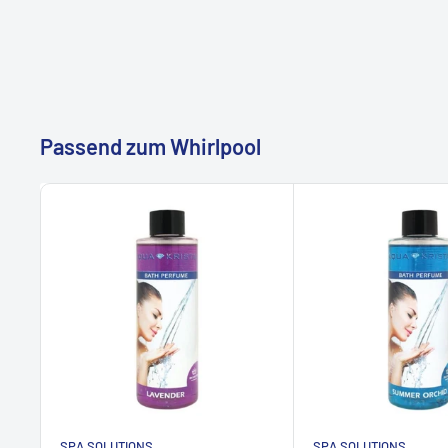
Revitalisierung:
Belebende Düfte regen die Sinne a
Geist.
Unbeschwertes Whirlpool-Vergnügen
Passend zum Whirlpool
Dank der pH-neutralen Formel können Sie Ihre Aroma
genießen, ohne das Wasser oder die Technik Ihres Whi
Düfte sind wasserlöslich, hinterlassen keine Rückstä
für den regelmäßigen Einsatz.
Ihr Wellness-Moment Zuhause
Unsere Aromatherapie verwandelt Ihren Whirlpool in 
Sie dem Alltag entfliehen und die Seele baumeln lass
oder gemeinsam – genießen Sie die Kombination au
SPA SOLUTIONS
SPA SOLUTIONS