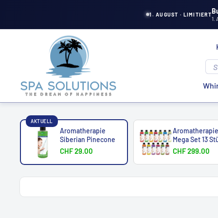
Direkt
B
1. AUGUST · LIMITIERT
1.
zum
Inhalt
Spa
Solutions
Whir
AKTUELL
Aromatherapie
Aromatherapi
Siberian Pinecone
Mega Set 13 St
CHF 29.00
CHF 299.00