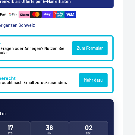
renkorb als Offerte per E-Mail erhalten
der ganzen Schweiz
r
Zum Formular
 Fragen oder Anliegen? Nutzen Sie
ular
berecht
Mehr dazu
 Produkt nach Erhalt zurückzusenden.
 in
17
36
00
STD.
MIN.
SEK.