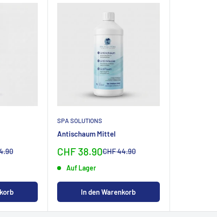
SPA SOLUTIONS
Antischaum Mittel
Sonderpreis
CHF 38.90
lpreis
Normalpreis
4.90
CHF 44.90
Auf Lager
korb
In den Warenkorb