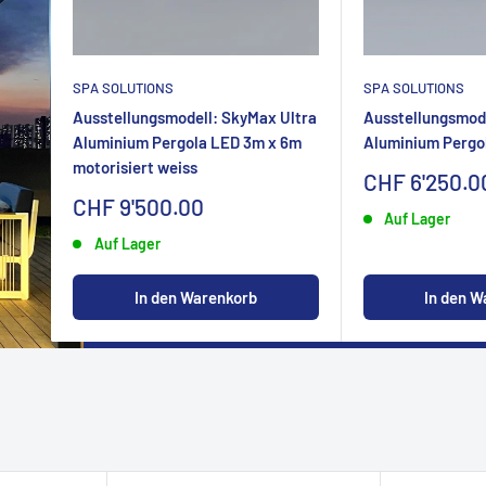
SPA SOLUTIONS
SPA SOLUTIONS
Ausstellungsmodell: SkyMax Ultra
Ausstellungsmode
Aluminium Pergola LED 3m x 6m
Aluminium Pergo
motorisiert weiss
Sonderpreis
CHF 6'250.0
Sonderpreis
CHF 9'500.00
Auf Lager
Auf Lager
In den W
In den Warenkorb