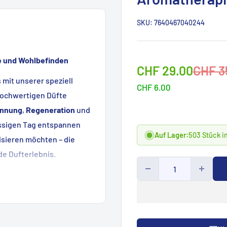
SKU:
7640467040244
e und Wohlbefinden
Sonderpreis
Norma
CHF 29.00
CHF 3
 mit unserer speziell
CHF 6.00
hochwertigen Düfte
annung
,
Regeneration
und
ressigen Tag entspannen
Auf Lager:
503 Stück i
isieren möchten – die
de Dufterlebnis.
 Anwendung in Whirlpools