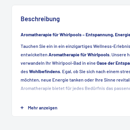
Beschreibung
Aromatherapie für Whirlpools – Entspannung, Energi
Tauchen Sie ein in ein einzigartiges Wellness-Erlebnis
entwickelten
Aromatherapie für Whirlpools
. Unsere 
verwandeln Ihr Whirlpool-Bad in eine
Oase der Entsp
des
Wohlbefindens
. Egal, ob Sie sich nach einem st
möchten, neue Energie tanken oder Ihre Sinne revital
Aromatherapie bietet für jedes Bedürfnis das passen
Speziell für Whirlpools entwickelt
Mehr anzeigen
Unsere Aromatherapie-Düfte wurden speziell für die