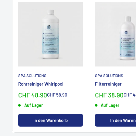
SPA SOLUTIONS
SPA SOLUTIONS
Rohrreiniger Whirlpool
Filterreiniger
Sonderpreis
Sonderpreis
CHF 48.90
CHF 38.90
Normalpreis
Norma
CHF 58.90
CHF 4
Auf Lager
Auf Lager
In den Warenkorb
In den Waren