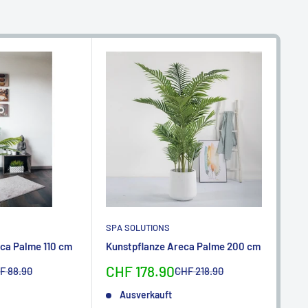
SPA SOLUTIONS
SPA
ca Palme 110 cm
Kunstpflanze Areca Palme 200 cm
Kun
ben
Sonderpreis
CHF 178.90
rmalpreis
Normalpreis
F 88.90
CHF 218.90
So
CH
Ausverkauft