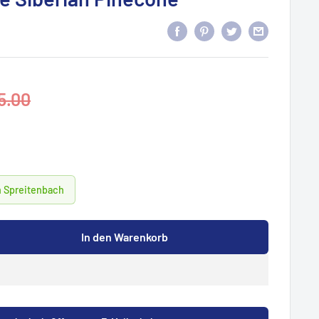
lpreis
5.00
n Spreitenbach
In den Warenkorb