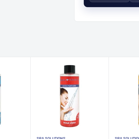
n und erfrischen den
therapie bedenkenlos
rlpools zu belasten. Die
nde und sind somit ideal
ein
privates Spa
, in dem
en können. Ob alleine
s warmem, sprudelndem
SPA SOLUTIONS
SPA SOLUTI