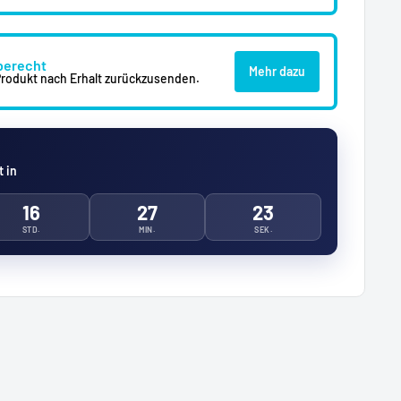
berecht
Mehr dazu
 Produkt nach Erhalt zurückzusenden.
 in
16
27
21
STD.
MIN.
SEK.