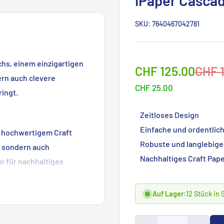
iPaper Casca
SKU:
7640467042781
chs, einem einzigartigen
Sonderpreis
Norm
CHF 125.00
CHF 
ern auch clevere
CHF 25.00
ringt.
Zeitloses Design
Einfache und ordentlic
s hochwertigem Craft
Robuste und langlebige
t, sondern auch
Nachhaltiges Craft Pap
n für nachhaltiges
chern bietet dieser
Auf Lager:
12 Stück in
er Bücher, Lesebrillen
staltung ermöglicht eine