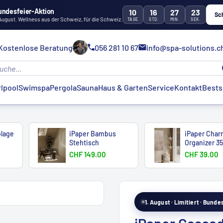
undesfeier-Aktion
10
16
27
22
Sc
 August. Wellness aus der Schweiz, für die Schweiz.
TAGE
STD.
MIN.
SEK.
Kostenlose Beratung
056 281 10 67
info@spa-solutions.c
lpool
Swimspa
Pergola
Sauna
Haus & Garten
Service
Kontakt
Bests
blage
iPaper Bambus
iPaper Cha
Stehtisch
Organizer 3
15cm
CHF 149.00
CHF 39.00
1. August · Limitiert · Bund