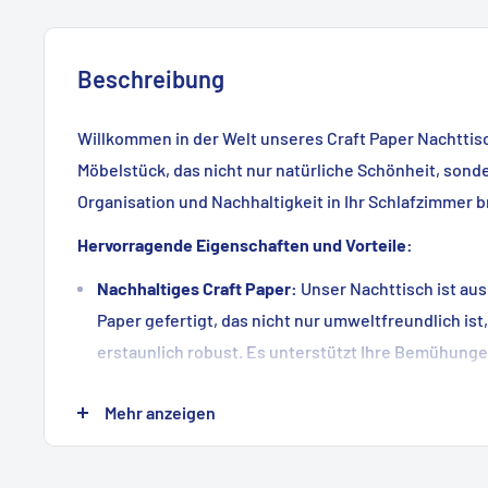
Beschreibung
Willkommen in der Welt unseres Craft Paper Nachttis
Möbelstück, das nicht nur natürliche Schönheit, sond
Organisation und Nachhaltigkeit in Ihr Schlafzimmer b
Hervorragende Eigenschaften und Vorteile:
Nachhaltiges Craft Paper:
Unser Nachttisch ist au
Paper gefertigt, das nicht nur umweltfreundlich is
erstaunlich robust. Es unterstützt Ihre Bemühunge
Wohnen und garantiert eine lange Lebensdauer.
Mehr anzeigen
Zweifacher Stauraum:
Mit zwei großzügigen Staufä
Nachttisch ausreichend Platz zur Aufbewahrung Ihr
und persönlichen Gegenstände. Die intelligente Ge