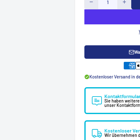
per verleiht Ihrem
 Die Textur und Struktur
richtungsstile ein und
Wa
Kostenloser Versand in 
Kontaktformula
Sie haben weitere
unser Kontaktform
en Ihr Bett und bietet
ichtigsten Gegenstände.
Kostenloser Ve
 Reichweite, während die
Wir übernehmen d