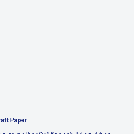
raft Paper
aus hochwertigem Craft Paper gefertigt, das nicht nur