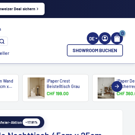
hweizer Deal sichern
h
0
DE
SHOWROOM BUCHEN
eller
rm Wand
iPaper Crest
iPaper De
5cm x
Beistelltisch Grau
Bücherre
CHF 199.00
CHF 360
−17.91%
esfeier-Aktion