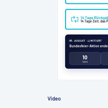
 Die Tiefe von 36 cm
nete Aufbewahrung.
14 Tage Rückga
, sondern auch ein
14 Tage Zeit, das
eiht Ihrem Raum
tmosphäre, die zu einem
1. AUGUST · LIMITIERT
Bundesfeier-Aktion endet
t diesem beeindruckenden
erbindung von Stil und
10
TAGE
Video