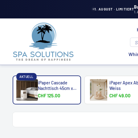
Direkt
B
1. AUGUST · LIMITIERT
1.
zum
Inhalt
Spa
Solutions
Whir
AKTUELL
iPaper Cascade
iPaper Apex A
Nachttisch 45cm x
Weiss
25cm
CHF 125.00
CHF 49.00