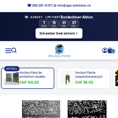
Aller
☎ 0
56 281 10 67
|
@ info@spa-solutions.ch
directement
Bundesfeier-Aktion
1. AUGUST · LIMITIERT
au
7
15
01
05
contenu
TAGE
STD.
MIN.
SEK.
Schweizer Deal sichern
Solutions
0
de
spa
AKTUELL
Horizon Paroi de
Horizon Plante
protection visuelle
suspendue avec pot
Florence 175cm...
CHF 145.00
CHF 38.00
FR