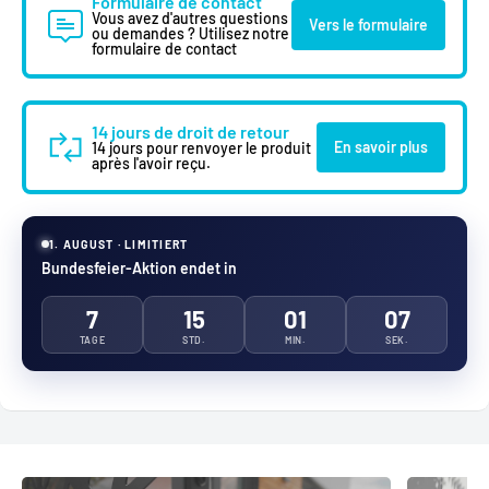
Formulaire de contact
Vous avez d'autres questions
Vers le formulaire
ou demandes ? Utilisez notre
formulaire de contact
14 jours de droit de retour
En savoir plus
14 jours pour renvoyer le produit
après l'avoir reçu.
1. AUGUST · LIMITIERT
Bundesfeier-Aktion endet in
7
15
01
05
TAGE
STD.
MIN.
SEK.