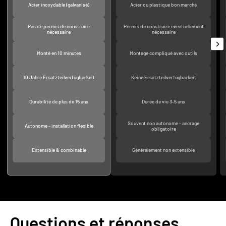
Acier inoxydable (galvanisé)
Acier ou plastique bon marché
Pas de permis de construire
Permis de construire éventuellement
nécessaire
nécessaire
Monté en 10 minutes
Montage compliqué avec outils
10 Jahre Ersatzteilverfügbarkeit
Keine Ersatzteilverfügbarkeit
Durabilité de plus de 15 ans
Durée de vie 3-5 ans
Souvent non autonome - ancrage
Autonome - installation flexible
obligatoire
Extensible & combinable
Généralement non extensible
Questions et réponses