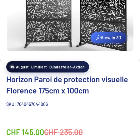
View in 3D
1. August · Limitiert · Bundesfeier-Aktion
Horizon Paroi de protection visuelle
Florence 175cm x 100cm
SKU:
7640467044006
Sonderpreis
Normalpreis
CHF 145.00
CHF 235.00