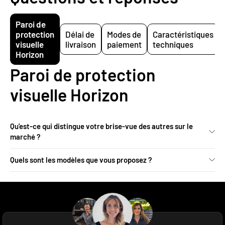
Paroi de
protection
Délai de
Modes de
Caractéristiques
visuelle
livraison
paiement
techniques
Horizon
Paroi de protection
visuelle Horizon
Qu'est-ce qui distingue votre brise-vue des autres sur le
marché ?
Unsere Messina Sichtschutzwand bietet höchste Stabilität
Quels sont les modèles que vous proposez ?
durch galvanisierten Stahl, ist rostfrei, benötigt keine
Baugenehmigung (nur 1,75 m hoch) und ist innerhalb von 10
Le brise-vue est disponible en 6 designs différents, adaptés
Minuten montiert. Sie ist flexibel freistehend, kombinierbar
à différents goûts et domaines d'utilisation.
mit Eck- und Mittelverbindern und bietet eine 10-jährige
Ersatzteilverfügbarkeit bei einer Lebensdauer von über 15
Jahren.