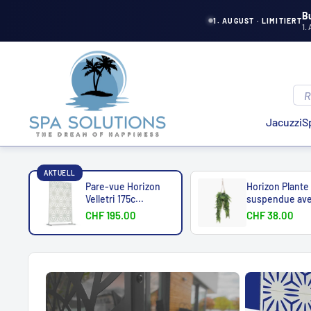
Aller
B
1. AUGUST · LIMITIERT
1.
directement
au
Solutions
contenu
de
spa
Jacuzzi
S
AKTUELL
Pare-vue Horizon
Horizon Plante
Velletri 175c...
suspendue ave
CHF 195.00
CHF 38.00