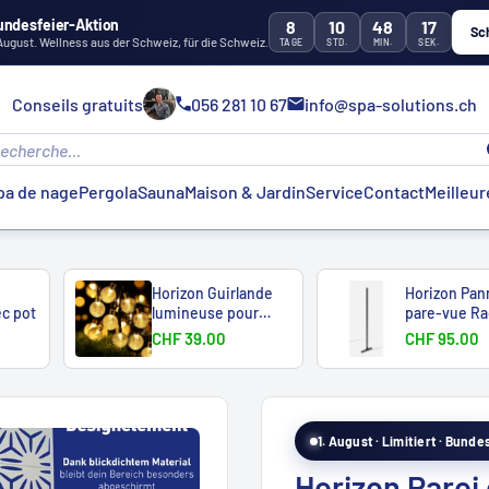
undesfeier-Aktion
8
10
48
15
Sc
 August. Wellness aus der Schweiz, für die Schweiz.
TAGE
STD.
MIN.
SEK.
Conseils gratuits
056 281 10 67
info@spa-solutions.ch
pa de nage
Pergola
Sauna
Maison & Jardin
Service
Contact
Meilleur
Horizon Guirlande
Horizon Pan
c pot
lumineuse pour
pare-vue Ra
écran
d'angle
CHF 39.00
CHF 95.00
View in 3D
1. August · Limitiert · Bund
Horizon Paroi 