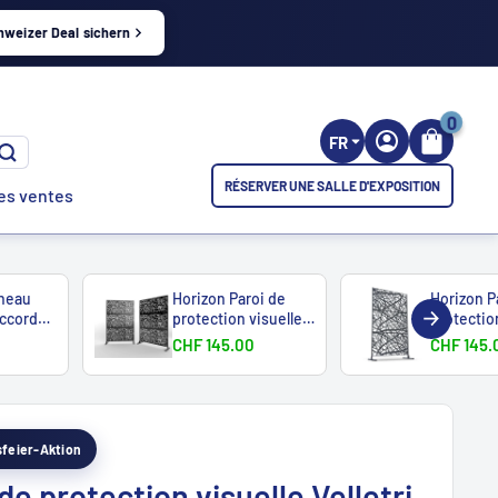
hweizer Deal sichern
0
FR
RÉSERVER UNE SALLE D'EXPOSITION
es ventes
neau
Horizon Paroi de
Horizon P
ccord
protection visuelle
protectio
Florence 175cm...
Messina 1
CHF 145.00
CHF 145.
esfeier-Aktion
de protection visuelle Velletri