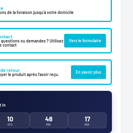
te
s de la livraison jusqu'à votre domicile
ontact
Vers le formulaire
s questions ou demandes ? Utilisez
e contact
 de retour
En savoir plus
yer le produit après l'avoir reçu.
 in
10
48
15
STD.
MIN.
SEK.