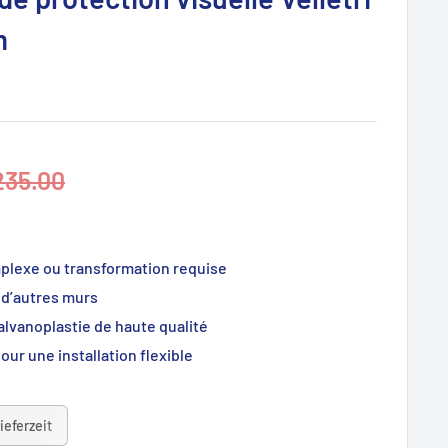
m
alpreis
235.00
mplexe ou transformation requise
 d’autres murs
alvanoplastie de haute qualité
r une installation flexible
ieferzeit