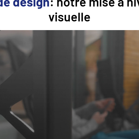
de design
: notre mise à n
visuelle