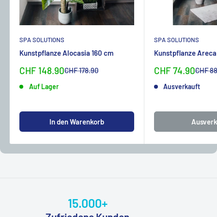
SPA SOLUTIONS
SPA SOLUTIONS
Kunstpflanze Alocasia 160 cm
Kunstpflanze Areca
Sonderpreis
Sonderpreis
CHF 148.90
CHF 74.90
Normalpreis
Normal
CHF 178.90
CHF 88
Auf Lager
Ausverkauft
In den Warenkorb
Ausverk
15.000+
Zufriedene Kunden