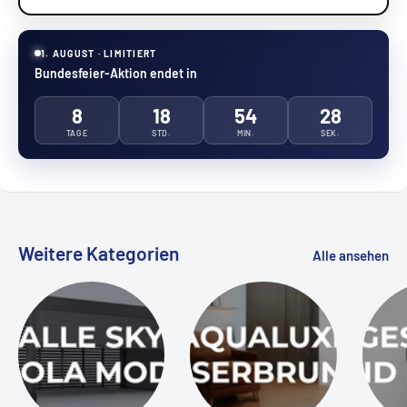
1. AUGUST · LIMITIERT
Bundesfeier-Aktion endet in
8
18
54
27
TAGE
STD.
MIN.
SEK.
Weitere Kategorien
Alle ansehen