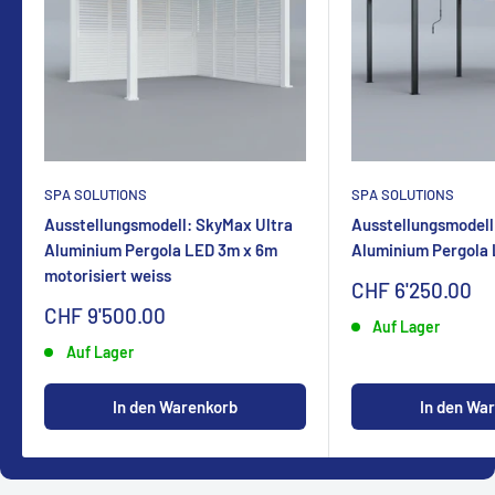
SPA SOLUTIONS
SPA SOLUTIONS
Ausstellungsmodell: SkyMax Ultra
Ausstellungsmodell
Aluminium Pergola LED 3m x 6m
Aluminium Pergola
motorisiert weiss
Sonderpreis
CHF 6'250.00
Sonderpreis
CHF 9'500.00
Auf Lager
Auf Lager
In den Warenkorb
In den Wa