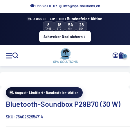
Direkt
☎ 056 281 10 67
|
@ info@spa-solutions.ch
zum
Bundesfeier-Aktion
1. AUGUST · LIMITIERT
Inhalt
8
18
54
28
TAGE
STD.
MIN.
SEK.
Schweizer Deal sichern
Spa
0
Solutions
1. August · Limitiert · Bundesfeier-Aktion
DE
Bluetooth-Soundbox P29B70 (30 W)
SKU:
7640232954714