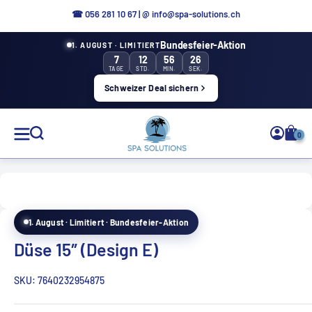
Direkt
☎ 056 281 10 67
|
@ info@spa-solutions.ch
zum
Bundesfeier-Aktion
1. AUGUST · LIMITIERT
Inhalt
7
12
56
25
TAGE
STD.
MIN.
SEK.
Schweizer Deal sichern
Spa
0
Solutions
1. August · Limitiert · Bundesfeier-Aktion
DE
Düse 15″ (Design E)
SKU:
7640232954875