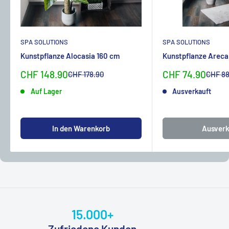
SPA SOLUTIONS
SPA SOLUTIONS
Kunstpflanze Alocasia 160 cm
Kunstpflanze Areca
Sonderpreis
Sonderpreis
CHF 148.90
CHF 74.90
Normalpreis
Normal
CHF 178.90
CHF 88
Auf Lager
Ausverkauft
In den Warenkorb
Ausverk
15.000+
Zufriedene Kunden