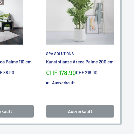
SPA SOLUTIONS
SPA
ca Palme 110 cm
Kunstpflanze Areca Palme 200 cm
Kun
ben
Sonderpreis
CHF 178.90
rmalpreis
Normalpreis
F 88.90
CHF 218.90
So
CH
Ausverkauft
rkauft
Ausverkauft