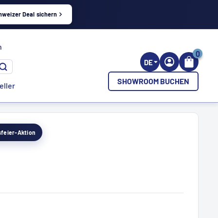
hweizer Deal sichern
h
0
DE
SHOWROOM BUCHEN
eller
esfeier-Aktion