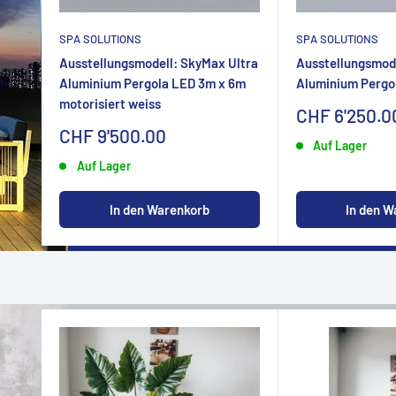
SPA SOLUTIONS
SPA SOLUTIONS
Ausstellungsmodell: SkyMax Ultra
Ausstellungsmode
Aluminium Pergola LED 3m x 6m
Aluminium Pergo
motorisiert weiss
Sonderpreis
CHF 6'250.0
Sonderpreis
CHF 9'500.00
Auf Lager
Auf Lager
In den W
In den Warenkorb