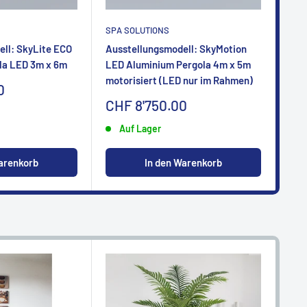
SPA SOLUTIONS
SPA
ll: SkyLite ECO
Ausstellungsmodell: SkyMotion
Aus
la LED 3m x 6m
LED Aluminium Pergola 4m x 5m
LED
motorisiert (LED nur im Rahmen)
mot
0
Sonderpreis
So
CHF 8'750.00
CH
Auf Lager
arenkorb
In den Warenkorb