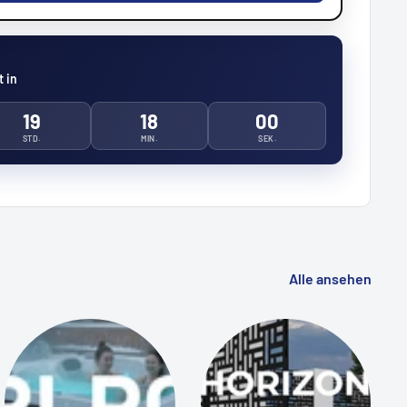
 in
19
17
59
STD.
MIN.
SEK.
Alle ansehen