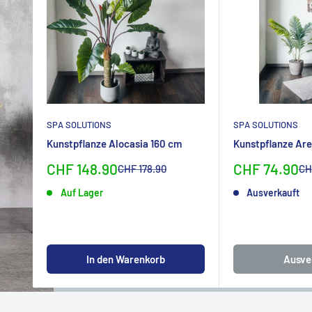
SPA SOLUTIONS
SPA SOLUTIONS
Kunstpflanze Alocasia 160 cm
Kunstpflanze Are
Sonderpreis
Sonderpreis
CHF 148.90
CHF 74.90
Normalpreis
No
CHF 178.90
CH
Auf Lager
Ausverkauft
In den Warenkorb
Ausve