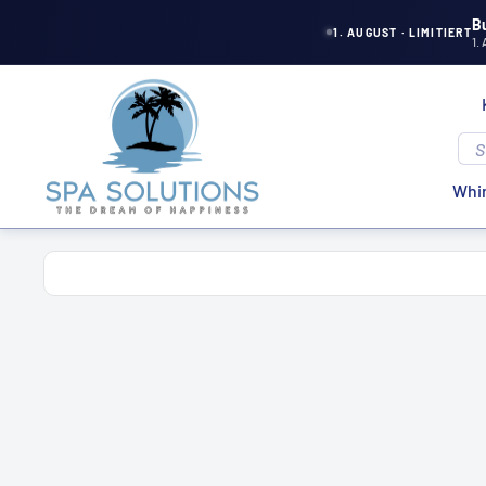
Direkt
B
1. AUGUST · LIMITIERT
1.
zum
Inhalt
Spa
Solutions
Whir