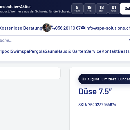
undesfeier-Aktion
8
19
17
59
Sc
 August. Wellness aus der Schweiz, für die Schweiz.
TAGE
STD.
MIN.
SEK.
Kostenlose Beratung
056 281 10 67
info@spa-solutions.c
lpool
Swimspa
Pergola
Sauna
Haus & Garten
Service
Kontakt
Bests
1. August · Limitiert · Bund
Düse 7.5″
SKU:
7640232954974