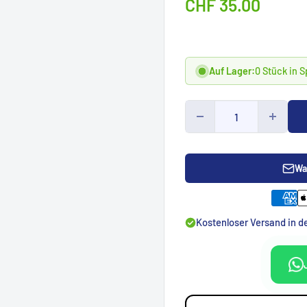
Sonderpreis
CHF 35.00
Auf Lager:
0 Stück in 
Wa
Kostenloser Versand in 