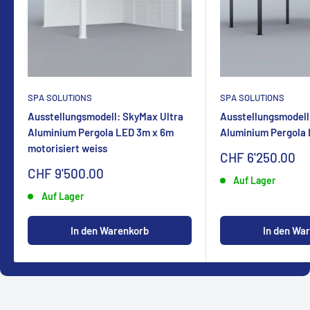
SPA SOLUTIONS
SPA SOLUTIONS
Ausstellungsmodell: SkyMax Ultra
Ausstellungsmodell
Aluminium Pergola LED 3m x 6m
Aluminium Pergola
motorisiert weiss
Sonderpreis
CHF 6'250.00
Sonderpreis
CHF 9'500.00
Auf Lager
Auf Lager
In den Warenkorb
In den Wa