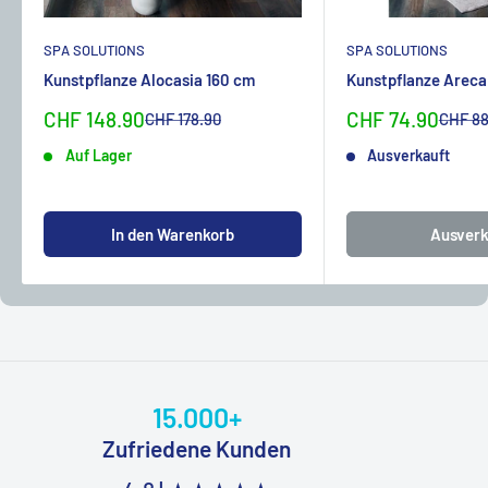
SPA SOLUTIONS
SPA SOLUTIONS
Kunstpflanze Alocasia 160 cm
Kunstpflanze Areca
Sonderpreis
Sonderpreis
CHF 148.90
CHF 74.90
Normalpreis
Normal
CHF 178.90
CHF 88
Auf Lager
Ausverkauft
In den Warenkorb
Ausverk
15.000+
Zufriedene Kunden