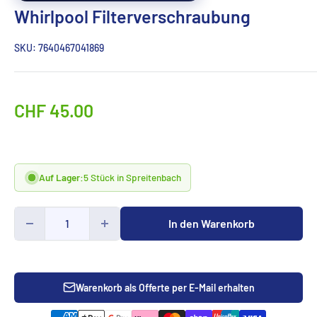
Whirlpool Filterverschraubung
SKU:
7640467041869
Sonderpreis
CHF 45.00
Auf Lager:
5 Stück in Spreitenbach
In den Warenkorb
Warenkorb als Offerte per E-Mail erhalten