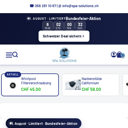
Direkt
☎ 056 281 10 67
|
@ info@spa-solutions.ch
zum
Bundesfeier-Aktion
1. AUGUST · LIMITIERT
Inhalt
6
02
00
32
TAGE
STD.
MIN.
SEK.
Schweizer Deal sichern
Spa
0
Solutions
AKTUELL
Whirlpool
Nackenstütze
Filterverschraubung
Californium
CHF 45.00
CHF 59.00
DE
1. August · Limitiert · Bundesfeier-Aktion