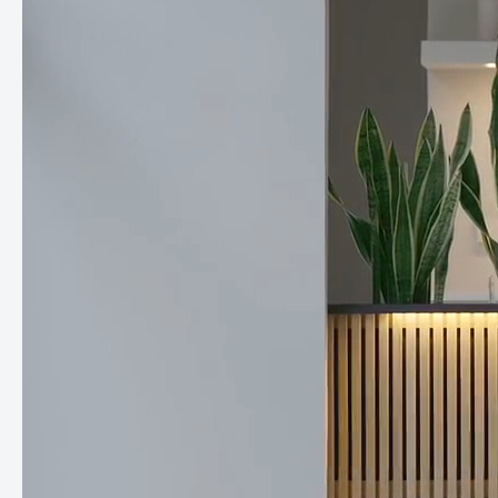
Hochbeet seine einzigartige Eleganz.
Perfekte Größe:
Mit großzügigen Abmessungen bietet dieses Hochbeet
ausreichend Platz, um eine Vielzahl von Pflanzen anzubauen.
Ob Sie Gemüse, Kräuter oder Blumen pflanzen möchten, dieses
Hochbeet gibt Ihnen die Freiheit, Ihre grünen Ideen
umzusetzen. Die erhöhte Höhe sorgt für eine
rückenschonende Gartenarbeit, ohne sich bücken zu müssen.
Einfacher Aufbau und Pflege:
Unser Hochbeet wird mit einer leicht verständlichen
Montageanleitung geliefert und lässt sich einfach
zusammenbauen. Die Pflege ist ebenfalls mühelos: Das
pulverbeschichtete Aluminium ist rostfrei, und das Kiri Holz
benötigt nur gelegentliche Pflege, um seine natürliche
Schönheit zu bewahren.