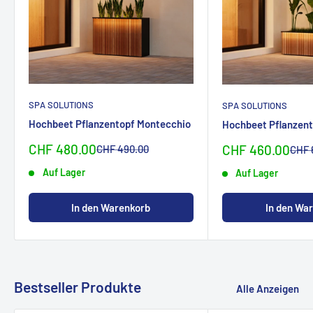
SPA SOLUTIONS
SPA SOLUTIONS
Hochbeet Pflanzentopf Montecchio
Hochbeet Pflanzent
Sonderpreis
CHF 480.00
Sonderpreis
Normalpreis
CHF 460.00
CHF 490.00
Norm
CHF 
Auf Lager
Auf Lager
In den Warenkorb
In den Wa
Bestseller Produkte
Alle Anzeigen