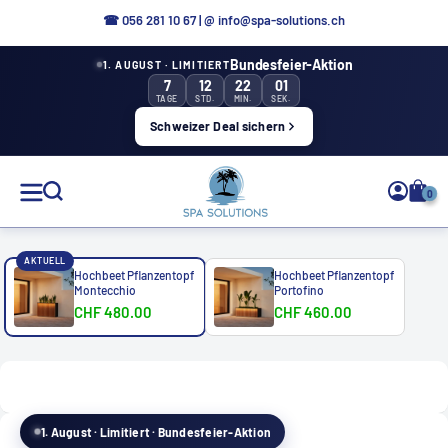
Direkt
☎ 056 281 10 67
|
@ info@spa-solutions.ch
zum
Bundesfeier-Aktion
1. AUGUST · LIMITIERT
Inhalt
7
12
22
00
TAGE
STD.
MIN.
SEK.
Schweizer Deal sichern
Spa
0
Solutions
AKTUELL
Hochbeet Pflanzentopf
Hochbeet Pflanzentopf
Montecchio
Portofino
CHF 480.00
CHF 460.00
DE
1. August · Limitiert · Bundesfeier-Aktion