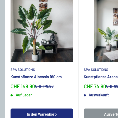
SPA SOLUTIONS
SPA SOLUTIONS
Kunstpflanze Alocasia 160 cm
Kunstpflanze Areca
Sonderpreis
Sonderpreis
CHF 148.90
CHF 74.90
Normalpreis
Normal
CHF 178.90
CHF 88
Auf Lager
Ausverkauft
In den Warenkorb
Ausverk