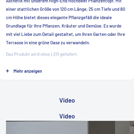
Ästhetik mit unserem High-End Hochbeet Pflanzentopf. Mit
einer stattlichen Größe von 120 cm Länge, 25 cm Tiefe und 80
cm Höhe bietet dieses elegante Pflanzgefäß die ideale
Grundlage für Ihre Pflanzen, Kräuter und Gemüse. Es wurde
mit viel Liebe zum Detail gestaltet, um Ihren Garten oder Ihre
Terrasse in eine grüne Oase zu verwandeln.
Das Produkt wird ohne LED geliefert.
Hochwertige Materialien:
Mehr anzeigen
Die Frontseite des Hochbeets ist mit Kiri Holzlamellen
veredelt, die nicht nur für eine ansprechende Optik sorgen,
sondern auch über hervorragende Haltbarkeit und
Video
Witterungsbeständigkeit verfügen. Das restliche Gehäuse
besteht aus pulverbeschichtetem Aluminium, das nicht nur
Video
leicht und langlebig ist, sondern auch modernen Glanz in Ihren
Garten bringt. Diese Materialkombination verleiht unserem