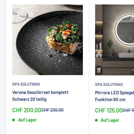
SPA SOLUTIONS
SPA SOLUTIONS
Verona Geschirrset komplett
Mirrora LED Spiege
Schwarz 20 teilig
Funktion 60 cm
Sonderpreis
CHF 200.00
Sonderpreis
Normalpreis
CHF 125.00
CHF 230.00
Norma
CHF 1
Auf Lager
Auf Lager