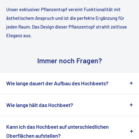
Unser exklusiver Pflanzentopf vereint Funktionalität mit
ästhetischem Anspruch und ist die perfekte Ergänzung für
jeden Raum. Das Design dieser Pflanzentopf strahlt zeitlose
Eleganz aus.
Immer noch Fragen?
Wie lange dauert der Aufbau des Hochbeets?
Unser Hochbeet wurde mit einem durchdachten Design
entwickelt, das einen einfachen Aufbau ermöglicht. In der
Wie lange hält das Hochbeet?
Regel dauert es etwa 20 bis 30 Minuten, um das Hochbeet
Unser Hochbeet wurde aus hochwertigen Materialien
vollständig zusammenzubauen. Die mitgelieferte
hergestellt, die für ihre Langlebigkeit und
Kann ich das Hochbeet auf unterschiedlichen
Montageanleitung bietet klare Schritt-für-Schritt-
Witterungsbeständigkeit bekannt sind. Das
Oberflächen aufstellen?
Anweisungen, um Ihnen den Prozess zu erleichtern.