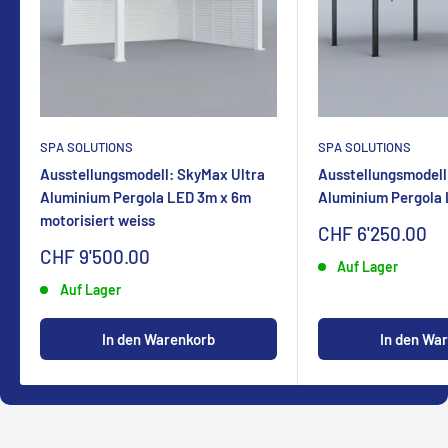
SPA SOLUTIONS
SPA SOLUTIONS
Ausstellungsmodell: SkyMax Ultra
Ausstellungsmodell
Aluminium Pergola LED 3m x 6m
Aluminium Pergola
motorisiert weiss
Sonderpreis
CHF 6'250.00
Sonderpreis
CHF 9'500.00
Auf Lager
Auf Lager
In den Warenkorb
In den Wa