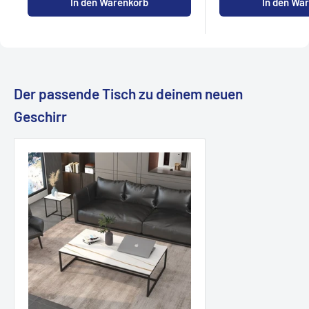
In den Warenkorb
In den Wa
Der passende Tisch zu deinem neuen
Geschirr