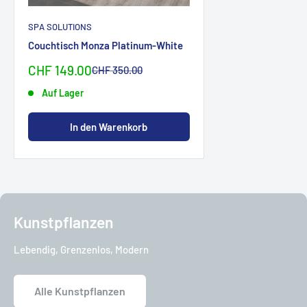
SPA SOLUTIONS
Couchtisch Monza Platinum-White
Sonderpreis
CHF 149.00
Normalpreis
CHF 350.00
Auf Lager
In den Warenkorb
Kunstpflanzen
Lebendig, Grenzenlos, Modern
Alle Kunstpflanzen