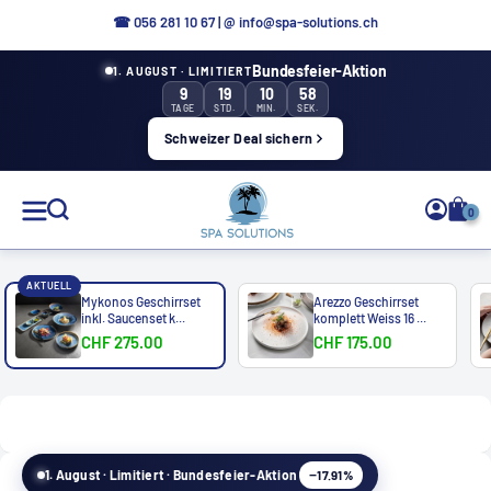
Direkt
☎ 056 281 10 67
|
@ info@spa-solutions.ch
zum
Bundesfeier-Aktion
1. AUGUST · LIMITIERT
Inhalt
9
19
10
57
TAGE
STD.
MIN.
SEK.
Schweizer Deal sichern
Spa
0
Solutions
AKTUELL
Mykonos Geschirrset
Arezzo Geschirrset
inkl. Saucenset k...
komplett Weiss 16 ...
CHF 275.00
CHF 175.00
DE
−17.91%
1. August · Limitiert · Bundesfeier-Aktion