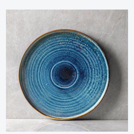
Alle Teile, sowohl das Geschirr als auch das Besteck, sind
spülmaschinentauglich und erleichtern Ihnen somit die Pflege
und Reinigung nach dem Genuss Ihrer köstlichen Mahlzeiten.
Tauchen Sie ein in die Atmosphäre von Mykonos und lassen Sie
sich von diesem Geschirrset zu unvergesslichen kulinarischen
Erlebnissen inspirieren.