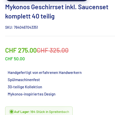
Mykonos Geschirrset inkl. Saucenset
komplett 40 teilig
SKU:
7640467043351
Sonderpreis
Normalpreis
CHF 275.00
CHF 325.00
CHF 50.00
Handgefertigt von erfahrenen Handwerkern
Spülmaschinenfest
30-teilige Kollektion
Mykonos-inspiriertes Design
Auf Lager:
164 Stück in Spreitenbach