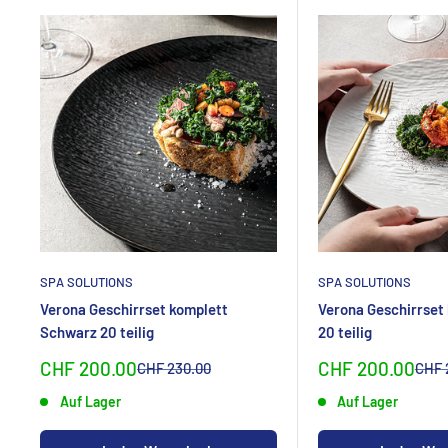
SPA SOLUTIONS
SPA SOLUTIONS
Verona Geschirrset komplett
Verona Geschirrset
Schwarz 20 teilig
20 teilig
Sonderpreis
Sonderpreis
CHF 200.00
CHF 200.00
Normalpreis
Norm
CHF 230.00
CHF 
Auf Lager
Auf Lager