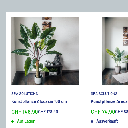
SPA SOLUTIONS
SPA SOLUTIONS
Kunstpflanze Alocasia 160 cm
Kunstpflanze Areca
Sonderpreis
Sonderpreis
CHF 148.90
CHF 74.90
Normalpreis
Normal
CHF 178.90
CHF 88
Auf Lager
Ausverkauft