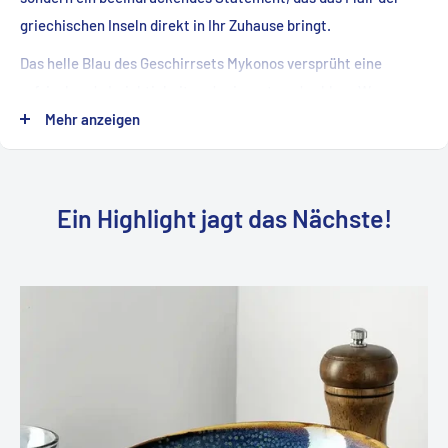
griechischen Inseln direkt in Ihr Zuhause bringt.
Das helle Blau des Geschirrsets Mykonos versprüht eine
erfrischende Leichtigkeit und erinnert an das klare Wasser
sowie den strahlend blauen Himmel der Ägäis. Das
Mehr anzeigen
bezaubernde Muster, inspiriert von den kulturellen Nuancen
der Insel, fängt die Essenz von Mykonos ein und verleiht jedem
Teller eine einzigartige Note.
Ein Highlight jagt das Nächste!
Die 40-teilige Kollektion besteht aus runden, modernen
Formen, die die Essenz von Einfachheit und Raffinesse
einfangen. Jedes Stück strahlt eine zeitlose Eleganz aus und
sorgt für eine perfekte Kulisse für unvergessliche Mahlzeiten.
Die Geschirrset Mykonos.
Zusätzlich zu diesem zauberhaften Geschirrset bieten wir
auch praktisches Zubehör für Ihre Saucenpräsentation an. Der