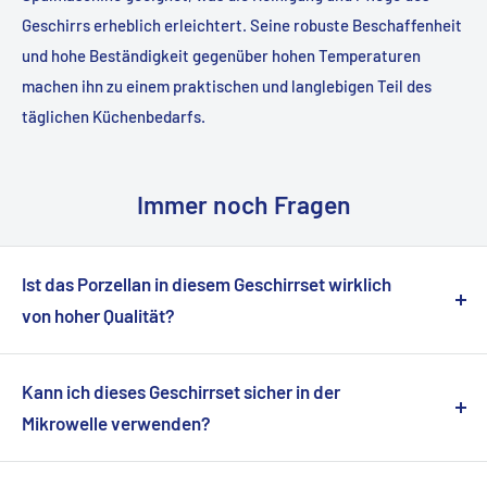
Geschirrs erheblich erleichtert. Seine robuste Beschaffenheit
und hohe Beständigkeit gegenüber hohen Temperaturen
machen ihn zu einem praktischen und langlebigen Teil des
täglichen Küchenbedarfs.
Immer noch Fragen
Ist das Porzellan in diesem Geschirrset wirklich
von hoher Qualität?
Ja, unser Geschirrset besteht aus hochwertigem
Porzellan, das von erfahrenen Handwerkern
Kann ich dieses Geschirrset sicher in der
handgefertigt wird. Es ist langlebig und bietet eine
Mikrowelle verwenden?
beeindruckende Ausstrahlung und Qualität.
Absolut! Alle Teile dieses Geschirrsets sind