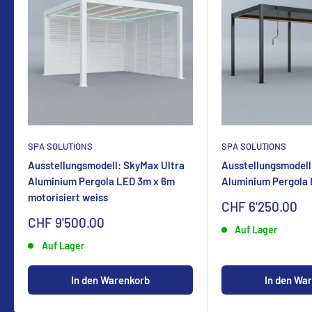
SPA SOLUTIONS
SPA SOLUTIONS
Ausstellungsmodell: SkyMax Ultra
Ausstellungsmodell
Aluminium Pergola LED 3m x 6m
Aluminium Pergola
motorisiert weiss
Sonderpreis
CHF 6'250.00
Sonderpreis
CHF 9'500.00
Auf Lager
Auf Lager
In den Warenkorb
In den Wa