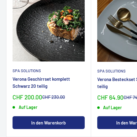
SPA SOLUTIONS
SPA SOLUTIONS
Verona Geschirrset komplett
Verona Besteckset 
Schwarz 20 teilig
teilig
Sonderpreis
CHF 200.00
Sonderpreis
Normalpreis
CHF 64.90
CHF 230.00
Normal
CHF 74
Auf Lager
Auf Lager
In den Warenkorb
In den Wa