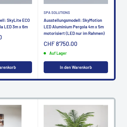
SPA SOLUTIONS
SPA
ll: SkyLite ECO
Ausstellungsmodell: SkyMotion
Aus
la LED 3m x 6m
LED Aluminium Pergola 4m x 5m
LED
motorisiert (LED nur im Rahmen)
mot
0
Sonderpreis
So
CHF 8'750.00
CH
Auf Lager
arenkorb
In den Warenkorb