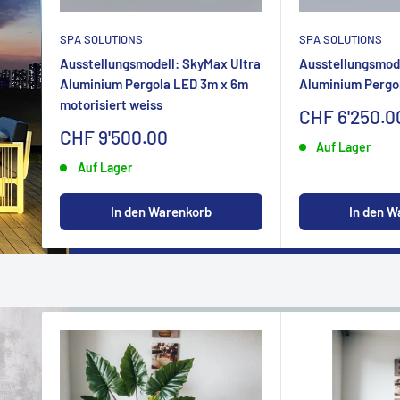
SPA SOLUTIONS
SPA SOLUTIONS
Ausstellungsmodell: SkyMax Ultra
Ausstellungsmode
Aluminium Pergola LED 3m x 6m
Aluminium Pergo
motorisiert weiss
Sonderpreis
CHF 6'250.0
Sonderpreis
CHF 9'500.00
Auf Lager
Auf Lager
In den W
In den Warenkorb