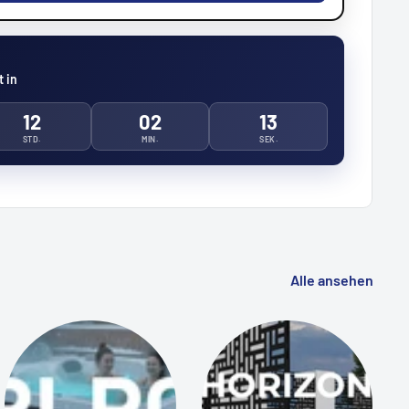
 in
12
02
11
STD.
MIN.
SEK.
Alle ansehen