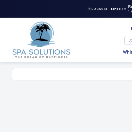
Direkt
B
1. AUGUST · LIMITIERT
1.
zum
Inhalt
Spa
Solutions
Whir