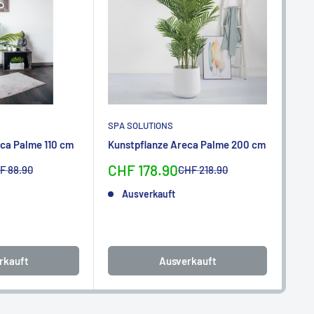
SPA SOLUTIONS
SPA
ca Palme 110 cm
Kunstpflanze Areca Palme 200 cm
Kun
ben
Sonderpreis
CHF 178.90
rmalpreis
Normalpreis
F 88.90
CHF 218.90
So
CH
Ausverkauft
rkauft
Ausverkauft