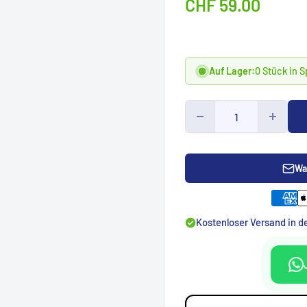
Sonderpreis
CHF 59.00
Auf Lager:
0 Stück in 
Wa
Kostenloser Versand in 