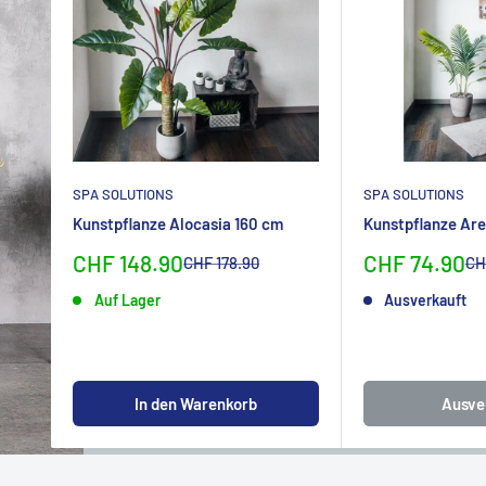
SPA SOLUTIONS
SPA SOLUTIONS
Kunstpflanze Alocasia 160 cm
Kunstpflanze Are
Sonderpreis
Sonderpreis
CHF 148.90
CHF 74.90
Normalpreis
No
CHF 178.90
CH
Auf Lager
Ausverkauft
In den Warenkorb
Ausve