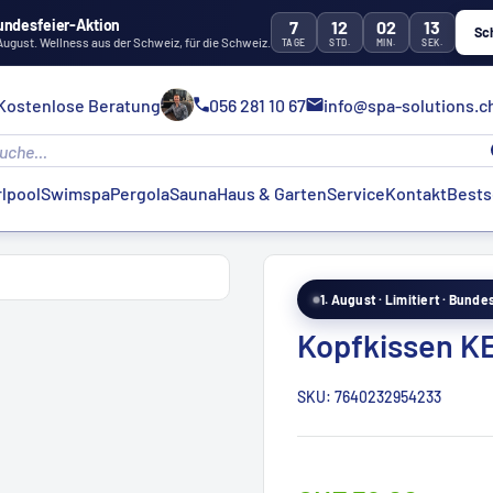
undesfeier-Aktion
7
12
02
12
Sc
 August. Wellness aus der Schweiz, für die Schweiz.
TAGE
STD.
MIN.
SEK.
Kostenlose Beratung
056 281 10 67
info@spa-solutions.c
lpool
Swimspa
Pergola
Sauna
Haus & Garten
Service
Kontakt
Bests
1. August · Limitiert · Bund
Kopfkissen K
SKU:
7640232954233