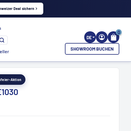
hweizer Deal sichern
h
0
DE
SHOWROOM BUCHEN
eller
esfeier-Aktion
E1030