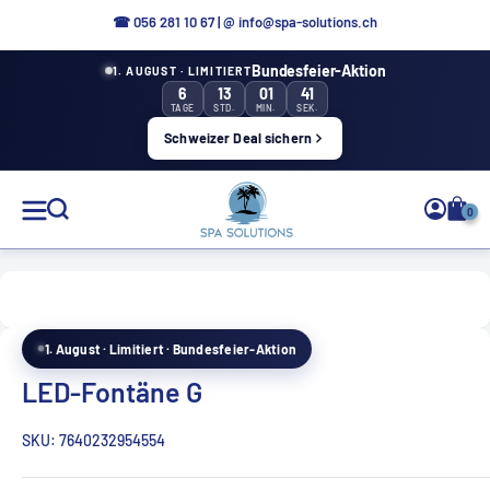
Direkt
☎ 056 281 10 67
|
@ info@spa-solutions.ch
zum
Bundesfeier-Aktion
1. AUGUST · LIMITIERT
Inhalt
6
13
01
41
TAGE
STD.
MIN.
SEK.
Schweizer Deal sichern
Spa
0
Solutions
1. August · Limitiert · Bundesfeier-Aktion
DE
LED-Fontäne G
SKU:
7640232954554