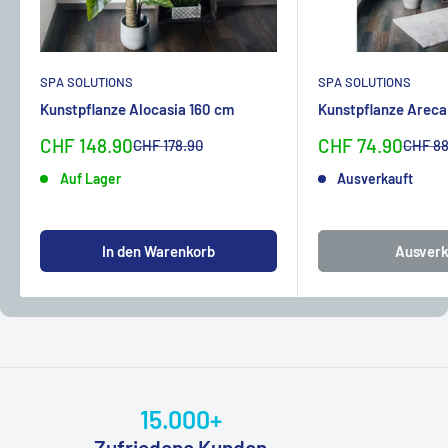
SPA SOLUTIONS
SPA SOLUTIONS
Kunstpflanze Alocasia 160 cm
Kunstpflanze Areca
Sonderpreis
Sonderpreis
CHF 148.90
CHF 74.90
Normalpreis
Normal
CHF 178.90
CHF 88
Auf Lager
Ausverkauft
In den Warenkorb
Ausverk
15.000+
Zufriedene Kunden