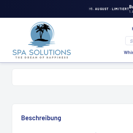
Direkt
B
1. AUGUST · LIMITIERT
1.
zum
Inhalt
Spa
Solutions
Whir
Beschreibung