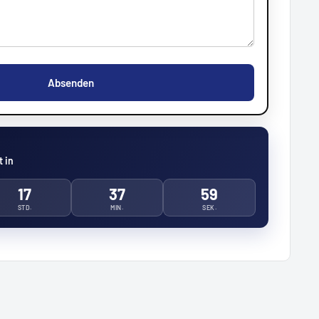
Absenden
 in
17
37
57
STD.
MIN.
SEK.