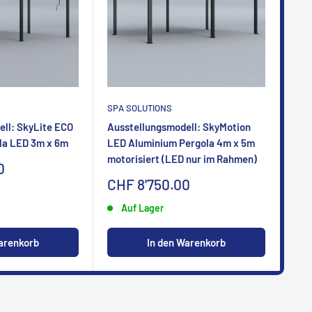
SPA SOLUTIONS
SPA
ll: SkyLite ECO
Ausstellungsmodell: SkyMotion
Aus
la LED 3m x 6m
LED Aluminium Pergola 4m x 5m
LED
motorisiert (LED nur im Rahmen)
mot
0
Sonderpreis
So
CHF 8'750.00
CH
Auf Lager
arenkorb
In den Warenkorb