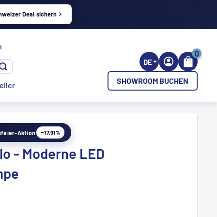
hweizer Deal sichern
h
0
DE
SHOWROOM BUCHEN
eller
−17.91%
esfeier-Aktion
llo - Moderne LED
mpe