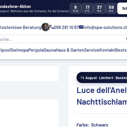
undesfeier-Aktion
9
17
37
57
Sc
 August. Wellness aus der Schweiz, für die Schweiz.
TAGE
STD.
MIN.
SEK.
Kostenlose Beratung
056 281 10 67
info@spa-solutions.c
lpool
Swimspa
Pergola
Sauna
Haus & Garten
Service
Kontakt
Bests
1. August · Limitiert · Bund
Luce dell'Ane
Nachttischla
Farbe:
Schwarz