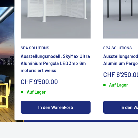
SPA SOLUTIONS
SPA SOLUTIONS
Ausstellungsmodell: SkyMax Ultra
Ausstellungsmode
Aluminium Pergola LED 3m x 6m
Aluminium Pergo
motorisiert weiss
Sonderpreis
CHF 6'250.0
Sonderpreis
CHF 9'500.00
Auf Lager
Auf Lager
In den W
In den Warenkorb