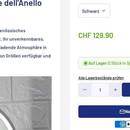
 dell'Anello
tgenössisches
Sonderpreis
CHF 129.90
ät. Ihr unverkennbares,
nladende Atmosphäre in
l von Größen verfügbar und
Auf Lager:
0 Stück in 
Alle Lagerbestände prüfen
Wa